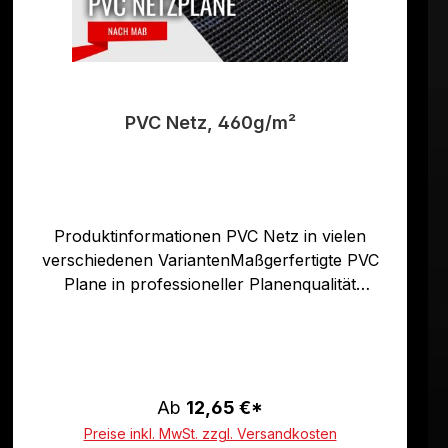
PVC Netz, 460g/m²
Produktinformationen PVC Netz in vielen
verschiedenen VariantenMaßgerfertigte PVC
Plane in professioneller Planenqualität
460g/qm nach Ihren Angaben konfektioniert.
Unsere PVC Planen haben einen stabilen
rundum verschweißten Saum in der Farbe der
Plane, dieser ist ca. 7cm breit. Jede PVC Plane
lässt sich bei uns mit verzinkten Ösen oder auf
Ab
12,65 €*
Wunsch auch mit Edelstahlösen ausstatten. Die
Preise inkl. MwSt. zzgl. Versandkosten