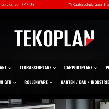
service von 8-17 Uhr
Käuferschutz über Tr
ANE
TERRASSENPLANE
CARPORTPLANE
P
UN GTH
ROLLENWARE
GARTEN / BAU / INDUSTRI