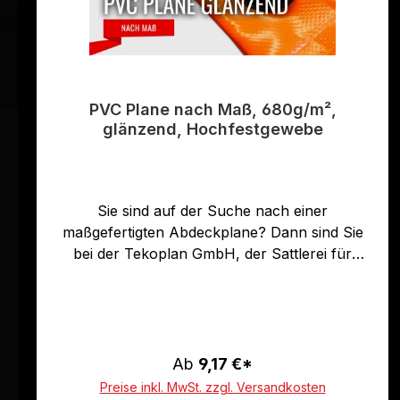
PVC Plane nach Maß, 680g/m²,
glänzend, Hochfestgewebe
Sie sind auf der Suche nach einer
maßgefertigten Abdeckplane? Dann sind Sie
bei der Tekoplan GmbH, der Sattlerei für
hochwertige PVC Planen in Deutschland genau
richtig. Wir fertigen für Sie maßgefertigte PVC
Planen nach Ihren individuellen Wünschen.
Unsere Planen bestehen aus professionellem
Hochfestgewebe, wie es auch bei LKW Planen
Ab
9,17 €*
eingesetzt wird. Dadurch sind die
Preise inkl. MwSt. zzgl. Versandkosten