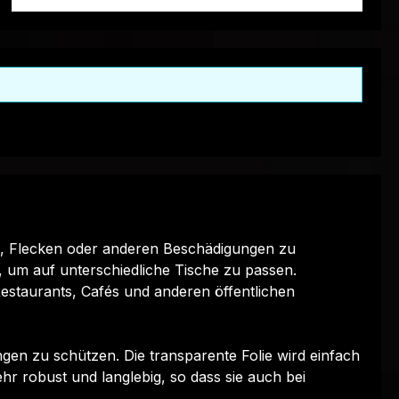
PVC Plane ist UV-stabilisiert und somit
beständig gegen Verrottung und
Sonneneinstrahlung. Unsere PVC Planen sind
universell einsetzbar und eignen sich
besonders als Sonnenschutz,
Balkonabtrennung, Sandkastenabdeckung
oder für Ihren Anhänger. Gerne erstellen wir
Ihnen auch ein individuelles Angebot, nehmen
Sie dafür einfach mit uns Kontakt auf.Gerne
fertigen wir Ihre PVC-Plane mit Klett- &
Flauschband, Lufthutzen, Zollseil etc. Dieses
können Sie gerne im Feld Bemerkung
ern, Flecken oder anderen Beschädigungen zu
anfragen. Technische
, um auf unterschiedliche Tische zu passen.
InformationenKonfektionsart:PVC Plane,
Restaurants, Cafés und anderen öffentlichen
konfektioniert nach Ihren
WünschenMaterial:Hochfestgewebe, ca. 460
g/qmFarben:Moosgrün, Grau, Schwarz und
n zu schützen. Die transparente Folie wird einfach
BeigeÖseninnendurchmesser:je nach Wunsch
hr robust und langlebig, so dass sie auch bei
und