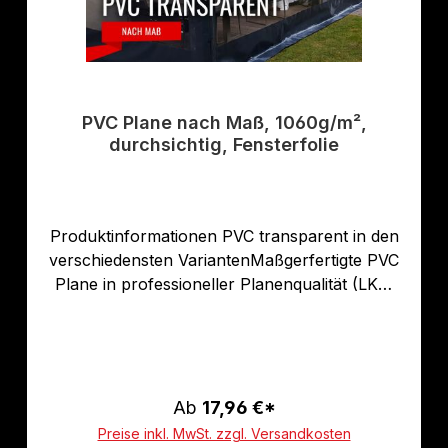
PVC Plane nach Maß, 1060g/m²,
durchsichtig, Fensterfolie
Produktinformationen PVC transparent in den
verschiedensten VariantenMaßgerfertigte PVC
Plane in professioneller Planenqualität (LKW
Plane) ca. 1.060g/qm nach Ihren Angaben
konfektioniert. Unsere PVC Planen haben
einen stabilen rundum verschweißten farbigen
Saum in der Farbe Ihrer Wahl, dieser ist ca.
7cm breit. Jede PVC Plane lässt sich bei uns
Ab
17,96 €*
mit verzinkten Ösen oder auf Wunsch auch mit
Preise inkl. MwSt. zzgl. Versandkosten