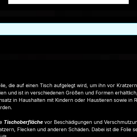
Edelstahlösen ausstatten. Die PVC Plane ist UV-
stabilisiert und somit beständig gegen
Verrottung und Sonneneinstrahlung. Unsere
PVC Planen sind universell einsetzbar und
eignen sich besonders als Carportplane,
Balkonabtrennung, Abdeckplane für
Brennholz, Sandkastenabdeckung oder für
Ihren Anhänger. Gerne erstellen wir Ihnen
auch ein individuelles Angebot, nehmen Sie
dafür einfach mit uns Kontakt auf.Gerne
fertigen wir Ihre PVC-Plane mit Klett- &
Flauschband, Lufthutzen, Zollseil etc. Dieses
olie, die auf einen Tisch aufgelegt wird, um ihn vor Kratz
können Sie gerne im Feld Bemerkung
ien und ist in verschiedenen Größen und Formen erhältlich
anfragen.Technische
nsatz in Haushalten mit Kindern oder Haustieren sowie in 
InformationenKonfektionsart:PVC Plane,
rden.
konfektioniert nach Ihren
WünschenMaterial:PVC-Klar, ca. 1.060
re
Tischoberfläche
vor Beschädigungen und Verschmutzunge
g/qmSaumfarbe:nach
atzern, Flecken und anderen Schäden. Dabei ist die Folie se
WunschÖseninnendurchmesser:je nach
llt.