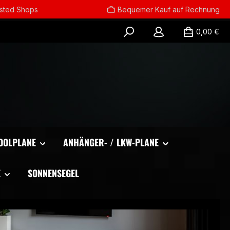
usted Shops
Bequemer Kauf auf Rechnung
0,00 €
OOLPLANE
ANHÄNGER- / LKW-PLANE
E
SONNENSEGEL