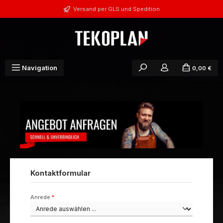
Zum Hauptinhalt springen
Versand per GLS und Spedition
Navigation
0,00 €
Kontaktformular
Anrede
*