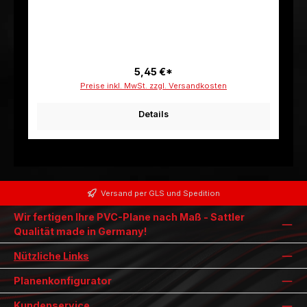
5,45 €*
Preise inkl. MwSt. zzgl. Versandkosten
Details
Versand per GLS und Spedition
Wir fertigen Ihre PVC-Plane nach Maß - Sattler
Qualität made in Germany!
Nützliche Links
Planenkonfigurator
Kundenservice