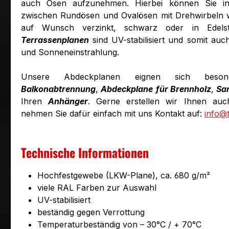
auch Ösen aufzunehmen. Hierbei können Sie 
zwischen Rundösen und Ovalösen mit Drehwirbeln 
auf Wunsch verzinkt, schwarz oder in Edel
Terrassenplanen
sind UV-stabilisiert und somit auc
und Sonneneinstrahlung.
Unsere Abdeckplanen eignen sich bes
Balkonabtrennung
,
Abdeckplane
für Brennholz
,
Sa
Ihren
Anhänger
. Gerne erstellen wir Ihnen auch
nehmen Sie dafür einfach mit uns Kontakt auf:
info@
Technische Informationen
Hochfestgewebe (LKW-Plane), ca. 680 g/m²
viele RAL Farben zur Auswahl
UV-stabilisiert
beständig gegen Verrottung
Temperaturbeständig von – 30°C / + 70°C