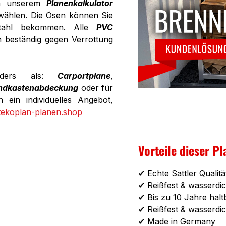
in unserem
Planenkalkulator
wählen. Die Ösen können Sie
stahl bekommen. Alle
PVC
h beständig gegen Verrottung
onders als:
Carportplane
,
ndkastenabdeckung
oder für
 ein individuelles Angebot,
tekoplan-planen.shop
Vorteile dieser Pl
✔ Echte Sattler Qualitä
✔ Reißfest & wasserdic
✔ Bis zu 10 Jahre halt
✔ Reißfest & wasserdic
✔ Made in Germany