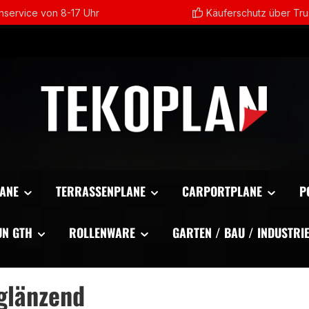
service von 8-17 Uhr
Käuferschutz über Tr
ANE
TERRASSENPLANE
CARPORTPLANE
P
UN GTH
ROLLENWARE
GARTEN / BAU / INDUSTRI
glänzend