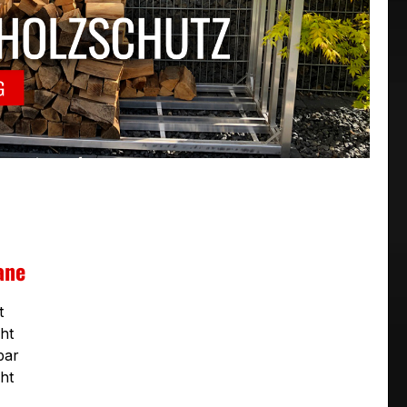
ane
t
ht
bar
ht