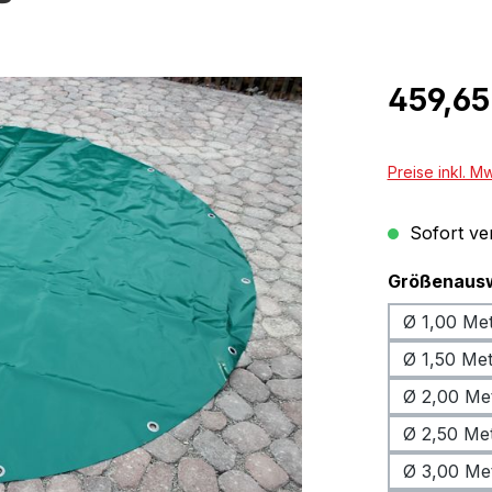
Regulärer Pr
459,65
Preise inkl. M
Sofort ver
Größenaus
Ø 1,00 Me
Ø 1,50 Me
Ø 2,00 Me
Ø 2,50 Me
Ø 3,00 Me