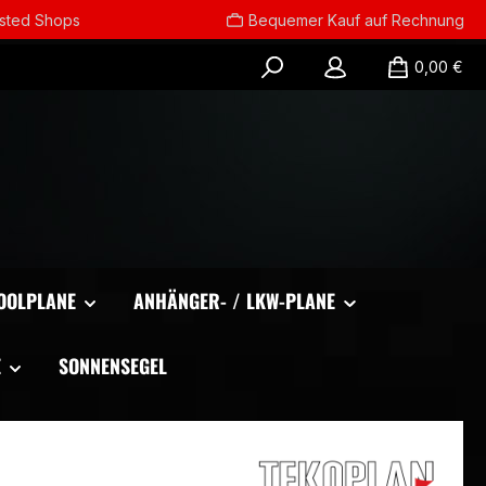
usted Shops
Bequemer Kauf auf Rechnung
0,00 €
OOLPLANE
ANHÄNGER- / LKW-PLANE
E
SONNENSEGEL