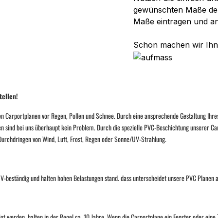
gewünschten Maße der 
Maße eintragen und a
Schon machen wir Ihne
tellen!
n Carportplanen vor Regen, Pollen und Schnee. Durch eine ansprechende Gestaltung Ihres 
en sind bei uns überhaupt kein Problem. Durch die spezielle PVC-Beschichtung unserer Car
s Durchdringen von Wind, Luft, Frost, Regen oder Sonne/UV-Strahlung.
, UV-beständig und halten hohen Belastungen stand. dass unterscheidet unsere PVC Planen
 werden, halten in der Regel ca. 10 Jahre. Wenn die Carportplane ein Fenster oder eine