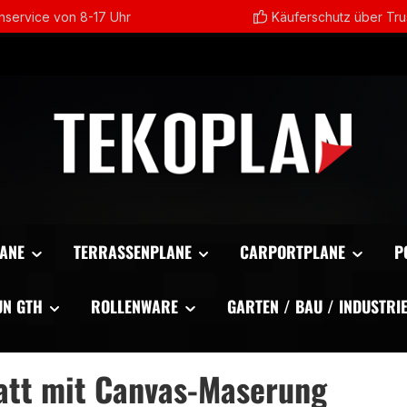
service von 8-17 Uhr
Käuferschutz über Tr
ANE
TERRASSENPLANE
CARPORTPLANE
P
UN GTH
ROLLENWARE
GARTEN / BAU / INDUSTRI
att mit Canvas-Maserung