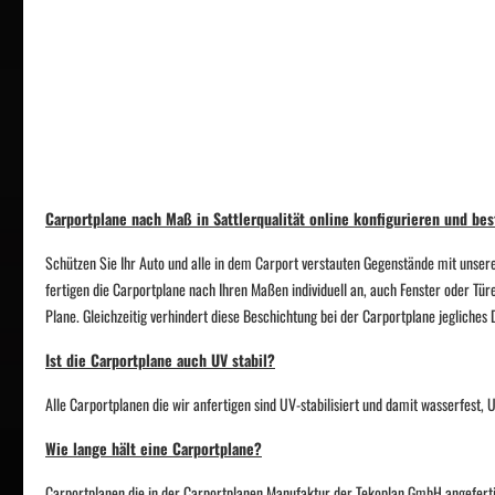
Carportplane nach Maß in Sattlerqualität online konfigurieren und bes
Schützen Sie Ihr Auto und alle in dem Carport verstauten Gegenstände mit unsere
fertigen die Carportplane nach Ihren Maßen individuell an, auch Fenster oder Tür
Plane. Gleichzeitig verhindert diese Beschichtung bei der Carportplane jegliche
Ist die Carportplane auch UV stabil?
Alle Carportplanen die wir anfertigen sind UV-stabilisiert und damit wasserfest
Wie lange hält eine Carportplane?
Carportplanen die in der Carportplanen Manufaktur der Tekoplan GmbH angefertigt