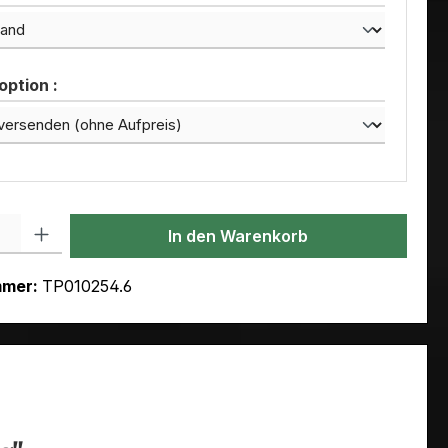
ption :
l: Gib den gewünschten Wert ein oder benutze die Schaltflächen um
In den Warenkorb
mmer:
TP010254.6