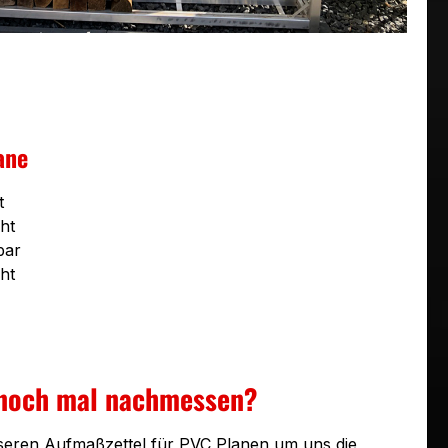
ane
t
ht
bar
ht
 noch mal nachmessen?
seren Aufmaßzettel für PVC Planen um uns die