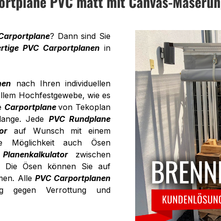
ortplane PVC matt mit Canvas-Maserun
Carportplane
? Dann sind Sie
rtige PVC Carportplanen
in
nen
nach Ihren individuellen
llem Hochfestgewebe, wie es
ie
Carportplane
von Tekoplan
 lange. Jede
PVC Rundplane
or
auf Wunsch mit einem
ie Möglichkeit auch Ösen
m
Planenkalkulator
zwischen
. Die Ösen können Sie auf
men. Alle
PVC Carportplanen
dig gegen Verrottung und