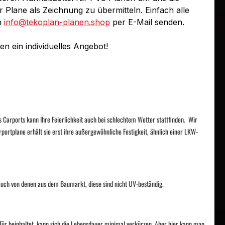
Plane als Zeichnung zu übermitteln. Einfach alle
n
info@tekoplan-planen.shop
per E-Mail senden.
n ein individuelles Angebot!
Carports kann Ihre Feierlichkeit auch bei schlechtem Wetter stattfinden.
Wir
portplane erhält sie erst ihre außergewöhnliche Festigkeit, ähnlich einer LKW-
 auch von denen aus dem Baumarkt, diese sind nicht UV-beständig.
 Tür beinhaltet, kann sich die Lebensdauer minimal verkürzen. Aber hier kann man