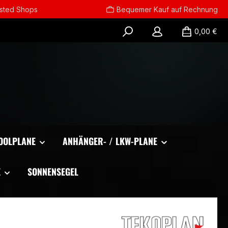
usted Shops
Bequemer Kauf auf Rechnung
0,00 €
OOLPLANE
ANHÄNGER- / LKW-PLANE
E
SONNENSEGEL