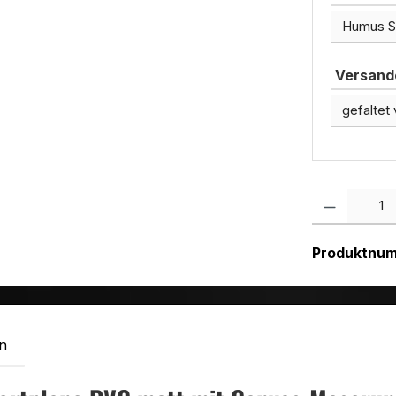
Versando
Produkt Anzah
Produktnu
n