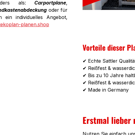
onders als:
Carportplane
,
ndkastenabdeckung
oder für
 ein individuelles Angebot,
tekoplan-planen.shop
Vorteile dieser Pl
✔ Echte Sattler Qualitä
✔ Reißfest & wasserdic
✔ Bis zu 10 Jahre halt
✔ Reißfest & wasserdic
✔ Made in Germany
Erstmal lieber
Nutzen Sie einfach un