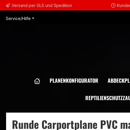
Versand per GLS und Spedition
Kunden
m Hauptinhalt springen
Zur Suche springen
Zur Hauptnavigation springen
Service/Hilfe
PLANENKONFIGURATOR
ABDECKPL
REPTILIENSCHUTZZA
Runde Carportplane PVC m