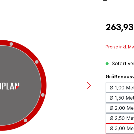
Regulärer Pr
263,93
Preise inkl. M
Sofort ver
Größenaus
Ø 1,00 Me
Ø 1,50 Me
Ø 2,00 Me
Ø 2,50 Me
Ø 3,00 Me