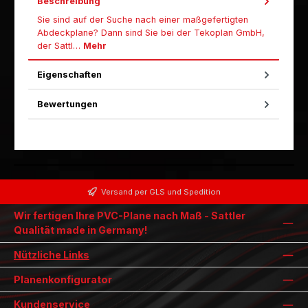
Beschreibung
Sie sind auf der Suche nach einer maßgefertigten
Abdeckplane? Dann sind Sie bei der Tekoplan GmbH,
der Sattl…
Mehr
Eigenschaften
Bewertungen
Versand per GLS und Spedition
Wir fertigen Ihre PVC-Plane nach Maß - Sattler
Qualität made in Germany!
Nützliche Links
Planenkonfigurator
Kundenservice