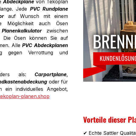
ie
Abdeckplane
von Tekoplan
 lange. Jede
PVC Rundplane
or
auf Wunsch mit einem
ie Möglichkeit auch Ösen
m
Planenkalkulator
zwischen
. Die Ösen können Sie auf
men. Alle
PVC Abdeckplanen
dig gegen Verrottung und
onders als:
Carportplane
,
ndkastenabdeckung
oder für
 ein individuelles Angebot,
tekoplan-planen.shop
Vorteile dieser Pl
✔ Echte Sattler Qualitä