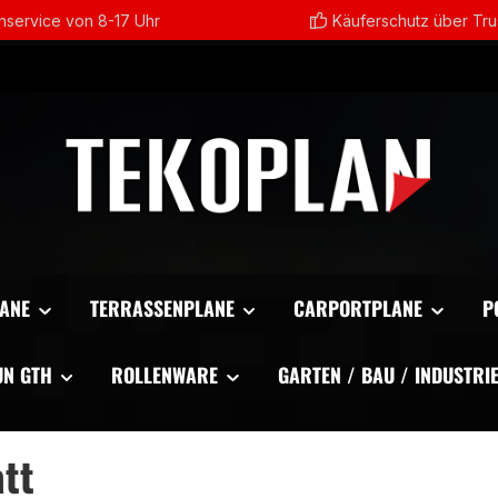
service von 8-17 Uhr
Käuferschutz über Tr
ANE
TERRASSENPLANE
CARPORTPLANE
P
UN GTH
ROLLENWARE
GARTEN / BAU / INDUSTRI
tt