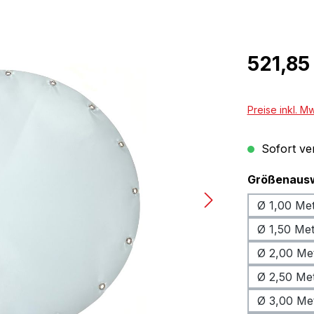
Regulärer Pr
521,85
Preise inkl. M
Sofort ver
Größenaus
Ø 1,00 Me
Ø 1,50 Me
Ø 2,00 Me
Ø 2,50 Me
Ø 3,00 Me