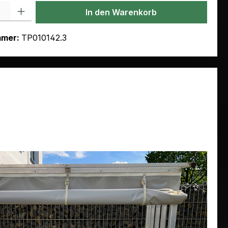
l: Gib den gewünschten Wert ein oder benutze die Schaltflächen um
In den Warenkorb
mmer:
TP010142.3