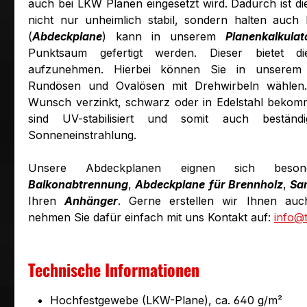
auch bei LKW Planen eingesetzt wird. Dadurch ist d
nicht nur unheimlich stabil, sondern halten auch
(
Abdeckplane
) kann in unserem
Planenkalkulat
Punktsaum gefertigt werden. Dieser bietet d
aufzunehmen. Hierbei können Sie in unsere
Rundösen und Ovalösen mit Drehwirbeln wählen
Wunsch verzinkt, schwarz oder in Edelstahl bekom
sind UV-stabilisiert und somit auch bestän
Sonneneinstrahlung.
Unsere Abdeckplanen eignen sich bes
Balkonabtrennung
,
Abdeckplane
für Brennholz
,
Sa
Ihren
Anhänger
. Gerne erstellen wir Ihnen auch
nehmen Sie dafür einfach mit uns Kontakt auf:
info@
Technische Informationen
Hochfestgewebe (LKW-Plane), ca. 640 g/m²