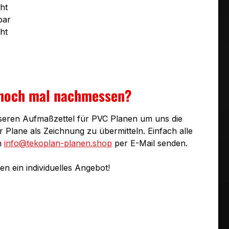
ht
bar
ht
 noch mal nachmessen?
seren Aufmaßzettel für PVC Planen um uns die
Plane als Zeichnung zu übermitteln. Einfach alle
n
info@tekoplan-planen.shop
per E-Mail senden.
n ein individuelles Angebot!