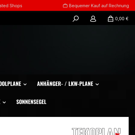
usted Shops
Bequemer Kauf auf Rechnung
0,00 €
OOLPLANE
ANHÄNGER- / LKW-PLANE
E
SONNENSEGEL