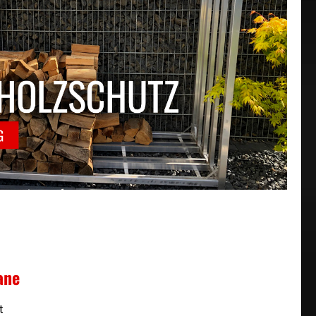
ane
t