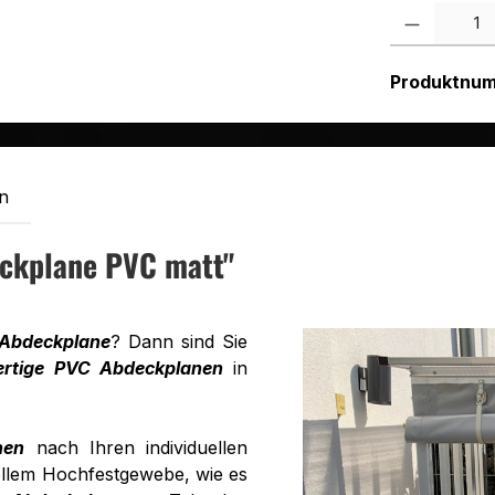
Produkt Anzah
Produktnu
n
ckplane PVC matt"
 Abdeckplane
? Dann sind Sie
rtige PVC Abdeckplanen
in
nen
nach Ihren individuellen
llem Hochfestgewebe, wie es