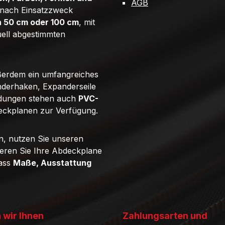
AGB
e nach Einsatzzweck
n 50 cm oder 100 cm
, mit
uell abgestimmten
ßerdem ein umfangreiches
derhaken, Expanderseile
ndungen stehen auch
PVC-
eckplanen zur Verfügung.
n, nutzen Sie unseren
ieren Sie Ihre Abdeckplane
dass
Maße, Ausstattung
 wir Ihnen
Zahlungsarten und