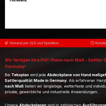
Versand per GLS und Spedition
Kunden
Wir fertigen Ihre PVC-Plane nach Maß - Sattler 
Germany!
Bei
Tekoplan
wird jede
Abdeckplane von Hand maßgef
Sattlerqualität Made in Germany
. Als erfahrener Hers
nach Maß
bieten wir langlebige, wetterfeste und individ
private, gewerbliche und industrielle Anwendungen.
Unsere
Abdeckplanen
sind in zahlreichen
Ausführunge