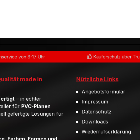
service von 8-17 Uhr
Käuferschutz über Tr
Qualität made in
Nützliche Links
Angebotsformular
ertigt
– in echter
Impressum
teller für
PVC-Planen
Datenschutz
uell gefertigte Lösungen für
Downloads
Wiederrufserklärung
n, Farben, Formen und