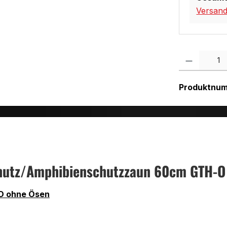
Versan
Produkt Anzah
Produktnu
chutz/Amphibienschutzzaun 60cm GTH-O
-O ohne Ösen