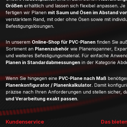
Größen
erhältlich und lassen sich flexibel anpassen. J
fertigen wir Planen
mit Saum und Ösen im Abstand vo
verstärktem Rand, mit oder ohne Ösen sowie mit individ
Befestigungslösungen.
In unserem
Online-Shop für PVC-Planen
finden Sie au
Sortiment an
Planenzubehör
wie Planenspanner, Expan
und weiteres Befestigungsmaterial. Für einfache Anwe
Planen in Standardabmessungen
in der Kategorie Abd
Wenn Sie hingegen eine
PVC-Plane nach Maß
benötige
Planenkonfigurator / Planenkalkulator
. Damit konfigur
präzise nach Ihren Anforderungen und stellen sicher, 
und Verarbeitung exakt passen
.
Kundenservice
Das bieten