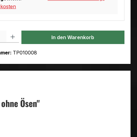
dkosten
l: Gib den gewünschten Wert ein oder benutze die Schaltflächen um
In den Warenkorb
mmer:
TP010008
 ohne Ösen"