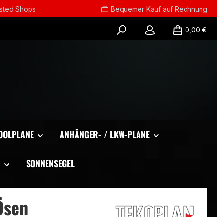
usted Shops
Bequemer Kauf auf Rechnung
0,00 €
OOLPLANE
ANHÄNGER- / LKW-PLANE
E
SONNENSEGEL
Ösen