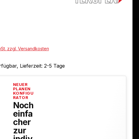
eis:
wSt. zzgl. Versandkosten
fügbar, Lieferzeit: 2-5 Tage
NEUER
PLANEN
KONFIGU
RATOR
Noch
einfa
cher
zur
indiv