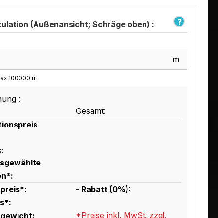
kulation (Außenansicht; Schräge oben) :
m
ax.
100000
m
ung :
Gesamt:
tionspreis
s:
usgewählte
en*:
preis*:
- Rabatt (
0
%):
s*:
*Preise inkl. MwSt. zzgl.
gewicht: