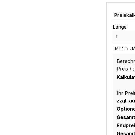
Preiskal
Länge
Min.
1
m
M
Berechn
Preis /
:
Kalkula
Ihr Prei
zzgl. a
Option
Gesamt
Endprei
Gesamt