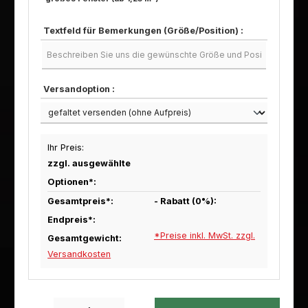
Textfeld für Bemerkungen (Größe/Position) :
Versandoption :
Ihr Preis:
zzgl. ausgewählte
Optionen*:
Gesamtpreis*:
- Rabatt (
0
%):
Endpreis*:
*Preise inkl. MwSt. zzgl.
Gesamtgewicht:
Versandkosten
Produkt Anzahl: Gib den gewünschten Wert ein oder benutze die Schaltfl