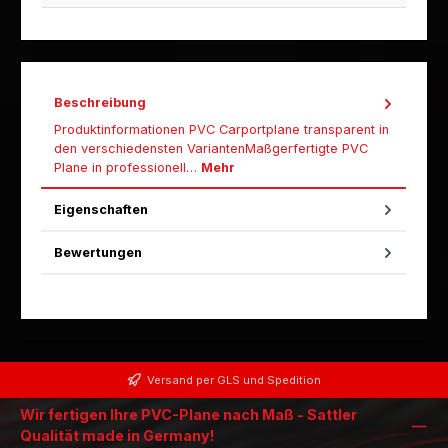
Beschreibung
Produktinformationen PVC Carportplane transparent in
den verschiedensten VariantenMaßgerfertigte PVC
Plane in professionell…
Mehr
Eigenschaften
Bewertungen
Versand per GLS und Spedition
Wir fertigen Ihre PVC-Plane nach Maß - Sattler
Qualität made in Germany!