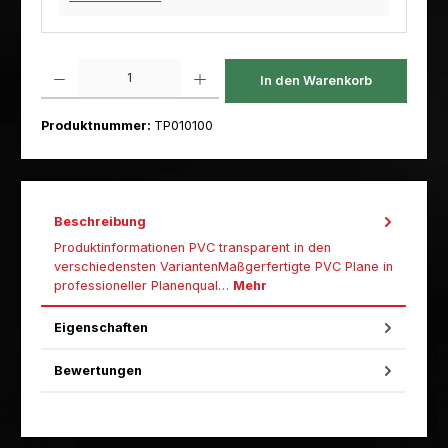
Produkt Anzahl: Gib den gewünschten Wert ein oder benutze die Schaltfl
In den Warenkorb
Produktnummer:
TP010100
Beschreibung
Produktinformationen PVC transparent in den
verschiedensten VariantenMaßgerfertigte PVC Plane in
professioneller Planenqual…
Mehr
Eigenschaften
Bewertungen