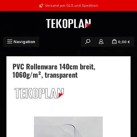
Zum Hauptinhalt springen
Versand per GLS und Spedition
Navigation
0,00 €
PVC Rollenware 140cm breit,
1060g/m², transparent
Bildergalerie überspringen