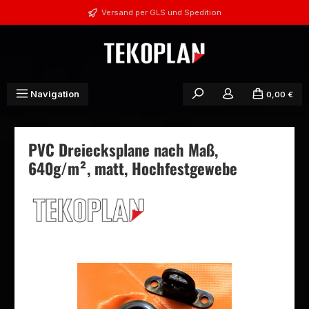
Zum Hauptinhalt springen
Versand per GLS und Spedition
Navigation
0,00 €
PVC Dreiecksplane nach Maß,
640g/m², matt, Hochfestgewebe
Bildergalerie überspringen