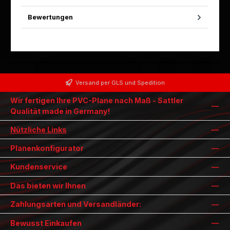
Bewertungen
Versand per GLS und Spedition
Wir fertigen Ihre PVC-Plane nach Maß - Sattler
Qualität made in Germany!
Nützliche Links
Planenkonfigurator
Kundenservice
Das bieten wir Ihnen
Zahlungsarten und Versandländer:
Bewusst Einkaufen