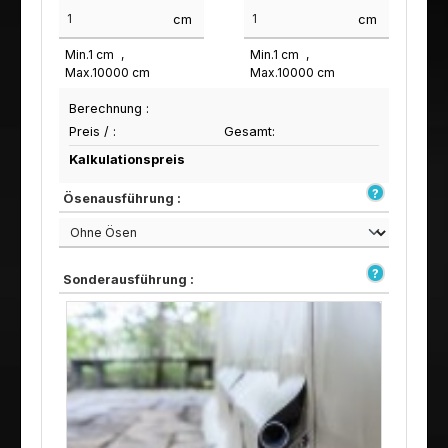
cm
cm
Min.
1
cm
Min.
1
cm
Max.
10000
cm
Max.
10000
cm
Berechnung :
Preis /
:
Gesamt:
Kalkulationspreis
Ösenausführung :
Sonderausführung :