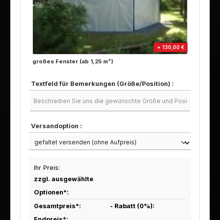
+ 130,00 €
großes Fenster (ab 1,25 m²)
Textfeld für Bemerkungen (Größe/Position) :
Versandoption :
Ihr Preis:
zzgl. ausgewählte
Optionen*:
Gesamtpreis*:
- Rabatt (
0
%):
Endpreis*: