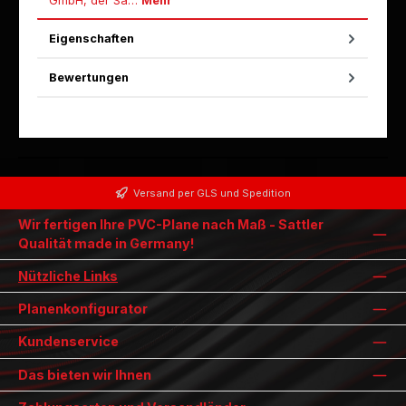
GmbH, der Sa…
Mehr
Eigenschaften
Bewertungen
Versand per GLS und Spedition
Wir fertigen Ihre PVC-Plane nach Maß - Sattler
Qualität made in Germany!
Nützliche Links
Planenkonfigurator
Kundenservice
Das bieten wir Ihnen