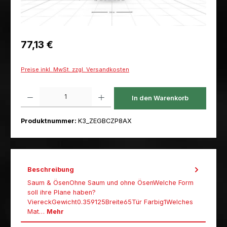
Regulärer Preis:
77,13 €
Preise inkl. MwSt. zzgl. Versandkosten
Produkt Anzahl: Gib den gewünschten Wert ein oder benutze die Schaltfl
In den Warenkorb
Produktnummer:
K3_ZEGBCZP8AX
Beschreibung
Saum & ÖsenOhne Saum und ohne ÖsenWelche Form
soll ihre Plane haben?
ViereckGewicht0.359125Breite65Tür Farbig1Welches
Mat…
Mehr