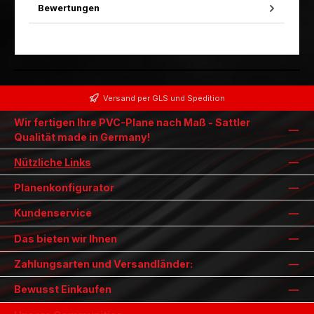
Bewertungen
Versand per GLS und Spedition
Wir fertigen Ihre PVC-Plane nach Maß - Sattler
Qualität made in Germany!
Nützliche Links
Planenkonfigurator
Kundenservice
Das bieten wir Ihnen
Zahlungsarten und Versandländer:
Bewusst Einkaufen