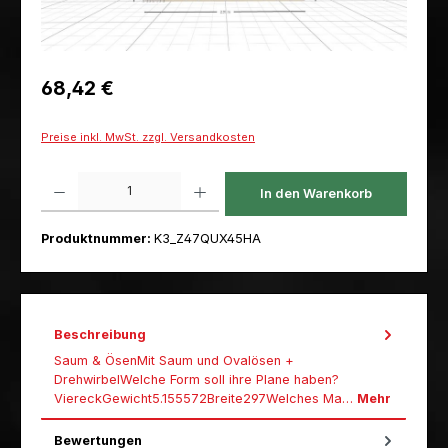
Regulärer Preis:
68,42 €
Preise inkl. MwSt. zzgl. Versandkosten
Produkt Anzahl: Gib den gewünschten Wert ein oder benutze die Schaltfl
In den Warenkorb
Produktnummer:
K3_Z47QUX45HA
Beschreibung
Saum & ÖsenMit Saum und Ovalösen +
DrehwirbelWelche Form soll ihre Plane haben?
ViereckGewicht5.155572Breite297Welches Ma…
Mehr
Bewertungen