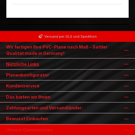
Versand per GLS und Spedition
Wir fertigen Ihre PVC-Plane nach Maß - Sattler
Qualität made in Germany!
Nützliche Links
Planenkonfigurator
Kundenservice
Das bieten wir Ihnen
Zahlungsarten und Versandländer:
Bewusst Einkaufen
Unsere Communities