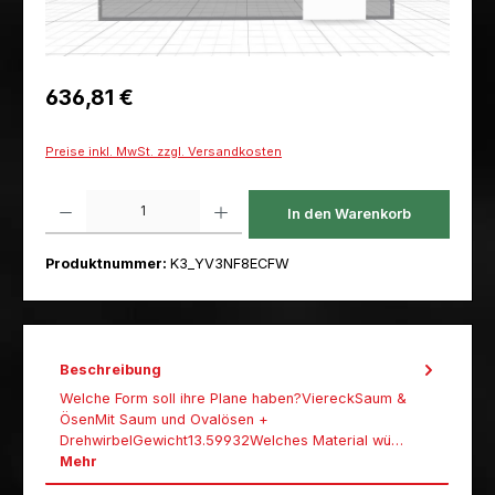
Regulärer Preis:
636,81 €
Preise inkl. MwSt. zzgl. Versandkosten
Produkt Anzahl: Gib den gewünschten Wert ein oder benutze die Schaltfl
In den Warenkorb
Produktnummer:
K3_YV3NF8ECFW
Beschreibung
Welche Form soll ihre Plane haben?ViereckSaum &
ÖsenMit Saum und Ovalösen +
DrehwirbelGewicht13.59932Welches Material wü…
Mehr