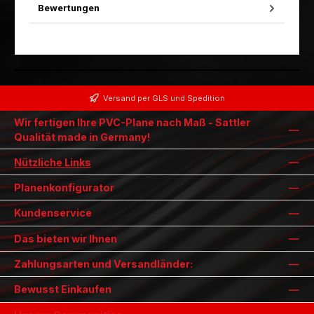
Bewertungen
Versand per GLS und Spedition
Wir fertigen Ihre PVC-Plane nach Maß - Sattler
Qualität made in Germany!
Nützliche Links
Planenkonfigurator
Kundenservice
Das bieten wir Ihnen
Zahlungsarten und Versandländer:
Bewusst Einkaufen