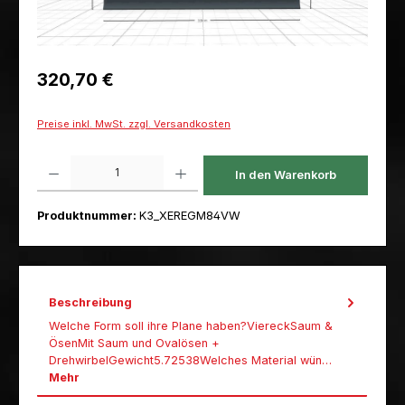
Regulärer Preis:
320,70 €
Preise inkl. MwSt. zzgl. Versandkosten
Produkt Anzahl: Gib den gewünschten Wert ein oder benutze die Schaltfl
In den Warenkorb
Produktnummer:
K3_XEREGM84VW
Beschreibung
Welche Form soll ihre Plane haben?ViereckSaum &
ÖsenMit Saum und Ovalösen +
DrehwirbelGewicht5.72538Welches Material wün…
Mehr