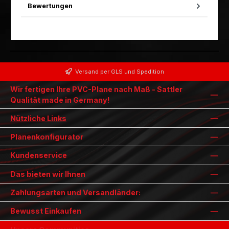
Bewertungen
Versand per GLS und Spedition
Wir fertigen Ihre PVC-Plane nach Maß - Sattler
Qualität made in Germany!
Nützliche Links
Planenkonfigurator
Kundenservice
Das bieten wir Ihnen
Zahlungsarten und Versandländer:
Bewusst Einkaufen