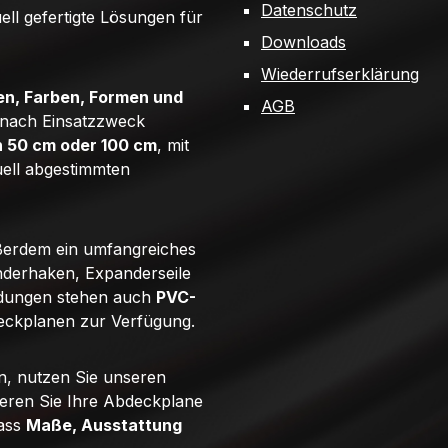
Datenschutz
uell gefertigte Lösungen für
Downloads
Wiederrufserklärung
n, Farben, Formen und
AGB
e nach Einsatzzweck
n 50 cm oder 100 cm
, mit
uell abgestimmten
ßerdem ein umfangreiches
derhaken, Expanderseile
ndungen stehen auch
PVC-
eckplanen zur Verfügung.
n, nutzen Sie unseren
ieren Sie Ihre Abdeckplane
dass
Maße, Ausstattung