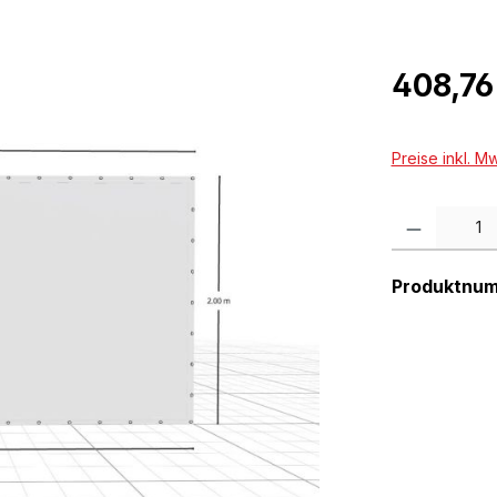
Regulärer Pr
408,76
Preise inkl. M
Produkt Anzah
Produktnu