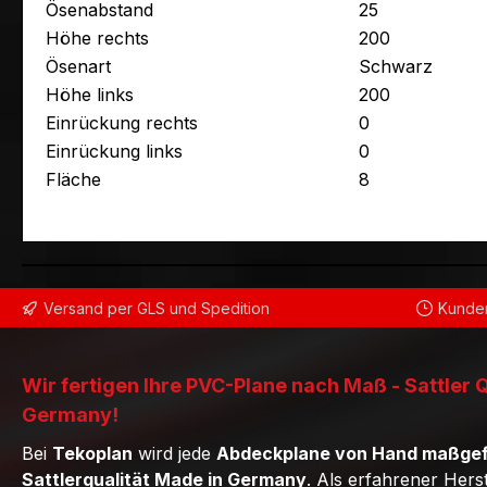
Ösenabstand
25
Höhe rechts
200
Ösenart
Schwarz
Höhe links
200
Einrückung rechts
0
Einrückung links
0
Fläche
8
Versand per GLS und Spedition
Kunden
Wir fertigen Ihre PVC-Plane nach Maß - Sattler 
Germany!
Bei
Tekoplan
wird jede
Abdeckplane von Hand maßgef
Sattlerqualität Made in Germany
. Als erfahrener Hers