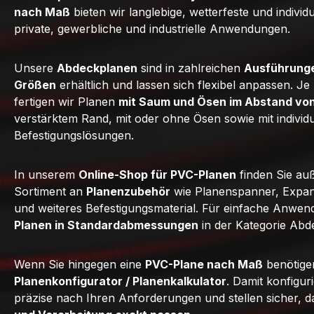
nach Maß
bieten wir langlebige, wetterfeste und individ
private, gewerbliche und industrielle Anwendungen.
Unsere
Abdeckplanen
sind in zahlreichen
Ausführunge
Größen
erhältlich und lassen sich flexibel anpassen. J
fertigen wir Planen
mit Saum und Ösen im Abstand vo
verstärktem Rand, mit oder ohne Ösen sowie mit individ
Befestigungslösungen.
In unserem
Online-Shop für PVC-Planen
finden Sie au
Sortiment an
Planenzubehör
wie Planenspanner, Expan
und weiteres Befestigungsmaterial. Für einfache Anwe
Planen in Standardabmessungen
in der Kategorie Abd
Wenn Sie hingegen eine
PVC-Plane nach Maß
benötige
Planenkonfigurator / Planenkalkulator
. Damit konfigur
präzise nach Ihren Anforderungen und stellen sicher, 