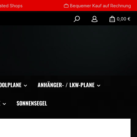
usted Shops
Bequemer Kauf auf Rechnung
0,00 €
OOLPLANE
ANHÄNGER- / LKW-PLANE
E
SONNENSEGEL