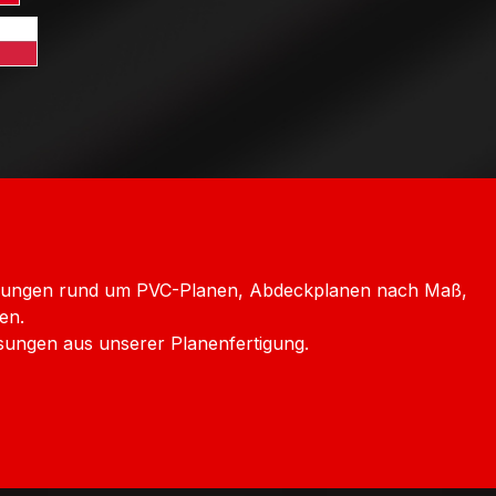
ersand Frankreich
rd GLS Versand Italien
htenstein
Versand Luxemburg
dard GLS Versand Polen
chechien
icklungen rund um PVC-Planen, Abdeckplanen nach Maß,
en.
sungen aus unserer Planenfertigung.