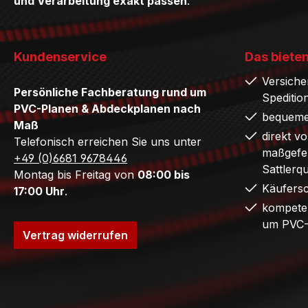
und Verarbeitung exakt passen
.
Kundenservice
Das bieten
Versiche
Persönliche Fachberatung rund um
Speditio
PVC-Planen & Abdeckplanen nach
bequeme
Maß
direkt v
Telefonisch erreichen Sie uns unter
maßgefer
+49 (0)6681 9678446
Sattlerq
Montag bis Freitag von
08:00 bis
Käufers
17:00 Uhr
.
kompete
um PVC-
Vertrag widerrufen