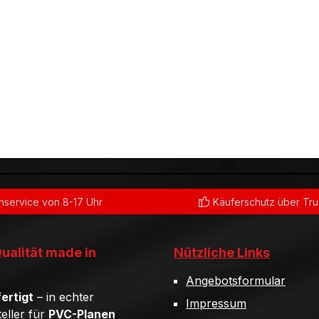
service von 8-17 Uhr
Käuferschutz über Tr
Qualität made in
Nützliche Links
Angebotsformular
ertigt
– in echter
Impressum
teller für
PVC-Planen