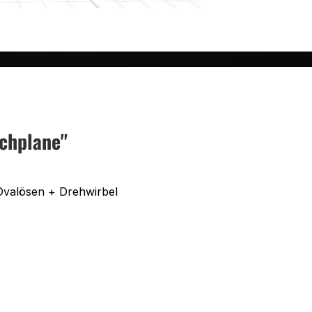
chplane"
Ovalösen + Drehwirbel