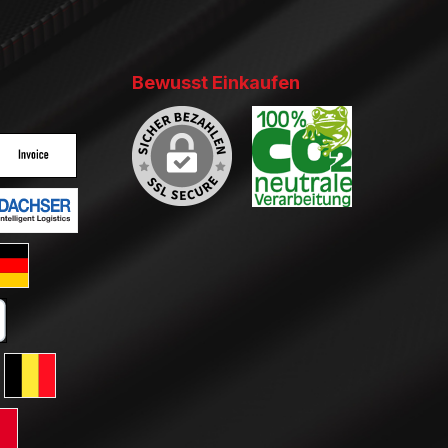
Bewusst Einkaufen
ertes Bild 2
enutzerdefiniertes Bild 3
ertes Bild 2
enutzerdefiniertes Bild 3
ard GLS Versand
tkarte
erreich
ersand Schweiz
 GLS Versand Niederlande
Standard GLS Versand Belgien