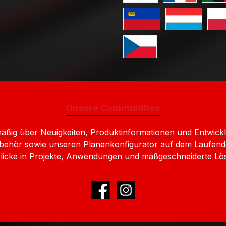
Standard GLS V
Standa
Standard GLS Versand Liec
Standard GLS 
Stan
Standard GLS Versand Ts
Unsere Communities
lmäßig über Neuigkeiten, Produktinformationen und Entw
behör sowie unseren Planenkonfigurator auf dem Laufend
nblicke in Projekte, Anwendungen und maßgeschneiderte Lö
Facebook
Instagram