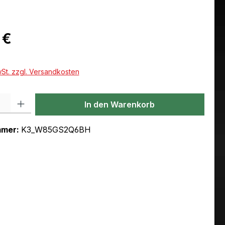
eis:
 €
wSt. zzgl. Versandkosten
l: Gib den gewünschten Wert ein oder benutze die Schaltflächen um
In den Warenkorb
mmer:
K3_W85GS2Q6BH