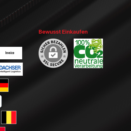
Bewusst Einkaufen
ertes Bild 2
enutzerdefiniertes Bild 3
ertes Bild 2
enutzerdefiniertes Bild 3
ard GLS Versand
tkarte
erreich
ersand Schweiz
 GLS Versand Niederlande
Standard GLS Versand Belgien