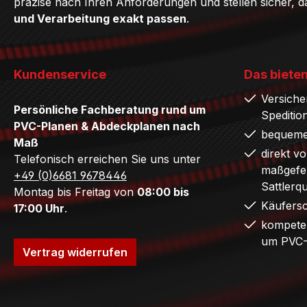
präzise nach Ihren Anforderungen und stellen sicher, 
und Verarbeitung exakt passen
.
Kundenservice
Das bieten
Versiche
Persönliche Fachberatung rund um
Speditio
PVC-Planen & Abdeckplanen nach
bequeme
Maß
direkt v
Telefonisch erreichen Sie uns unter
maßgefer
+49 (0)6681 9678446
Sattlerq
Montag bis Freitag von
08:00 bis
Käufers
17:00 Uhr
.
kompete
um PVC-
Vertrag widerrufen