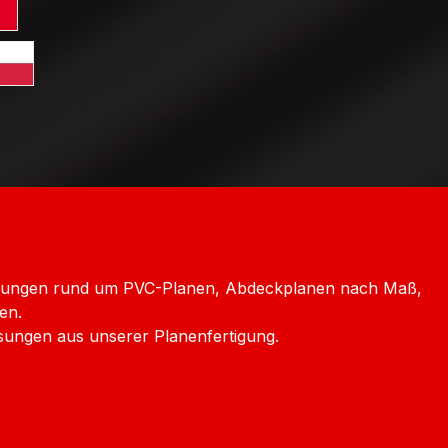
ersand Frankreich
rd GLS Versand Italien
htenstein
Versand Luxemburg
dard GLS Versand Polen
chechien
icklungen rund um PVC-Planen, Abdeckplanen nach Maß,
en.
sungen aus unserer Planenfertigung.