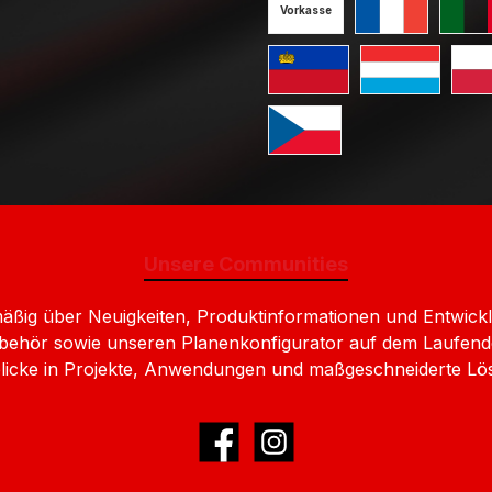
Vorkasse
Standard GLS V
Standa
Standard GLS Versand Liec
Standard GLS 
Stan
Standard GLS Versand Ts
Unsere Communities
lmäßig über Neuigkeiten, Produktinformationen und Entw
behör sowie unseren Planenkonfigurator auf dem Laufend
nblicke in Projekte, Anwendungen und maßgeschneiderte Lö
Facebook
Instagram