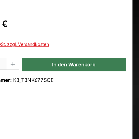
eis:
 €
wSt. zzgl. Versandkosten
l: Gib den gewünschten Wert ein oder benutze die Schaltflächen um
In den Warenkorb
mmer:
K3_T3NK677SQE