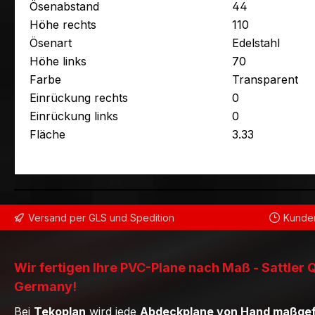
Ösenabstand
44
Höhe rechts
110
Ösenart
Edelstahl
Höhe links
70
Farbe
Transparent
Einrückung rechts
0
Einrückung links
0
Fläche
3.33
Versand per GLS und Spedition
Kunden
Wir fertigen Ihre PVC-Plane nach Maß - Sattler 
Germany!
Bei
Tekoplan
wird jede
Abdeckplane von Hand maßgef