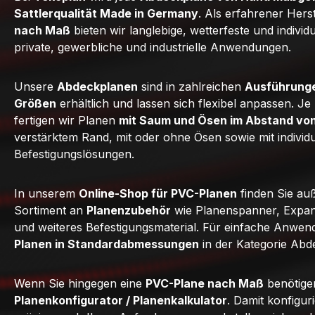
Sattlerqualität Made in Germany
. Als erfahrener Hers
nach Maß
bieten wir langlebige, wetterfeste und individ
private, gewerbliche und industrielle Anwendungen.
Unsere
Abdeckplanen
sind in zahlreichen
Ausführunge
Größen
erhältlich und lassen sich flexibel anpassen. J
fertigen wir Planen
mit Saum und Ösen im Abstand vo
verstärktem Rand, mit oder ohne Ösen sowie mit individ
Befestigungslösungen.
In unserem
Online-Shop für PVC-Planen
finden Sie au
Sortiment an
Planenzubehör
wie Planenspanner, Expan
und weiteres Befestigungsmaterial. Für einfache Anwe
Planen in Standardabmessungen
in der Kategorie Abd
Wenn Sie hingegen eine
PVC-Plane nach Maß
benötige
Planenkonfigurator / Planenkalkulator
. Damit konfigur