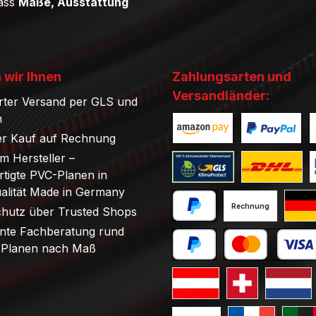
dass
Maße, Ausstattung
 wir Ihnen
Zahlungsarten und
Versandländer:
rter Versand per GLS und
n
r Kauf auf Rechnung
Benutzerdefiniertes Bild 1
Benutzerdefini
B
om Hersteller –
tigte PVC-Planen in
Benutzerdefiniertes Bild 1
Benutzerdefini
B
ualität Made in Germany
Rechnung
chutz über Trusted Shops
PayPal
Stand
nte Fachberatung rund
Planen nach Maß
Später bezahlen
Kredit- oder Debi
Standard GLS Versand Öst
Standard GLS V
Standard