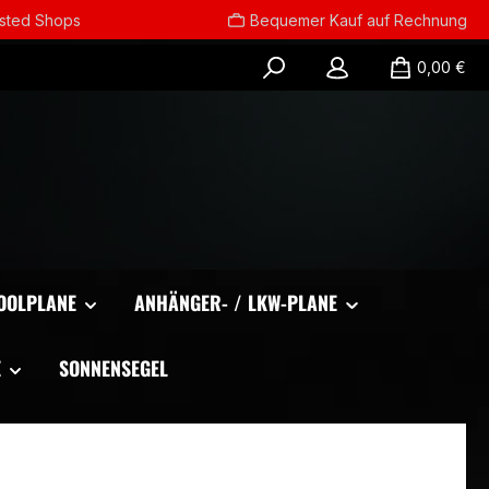
usted Shops
Bequemer Kauf auf Rechnung
0,00 €
OOLPLANE
ANHÄNGER- / LKW-PLANE
E
SONNENSEGEL