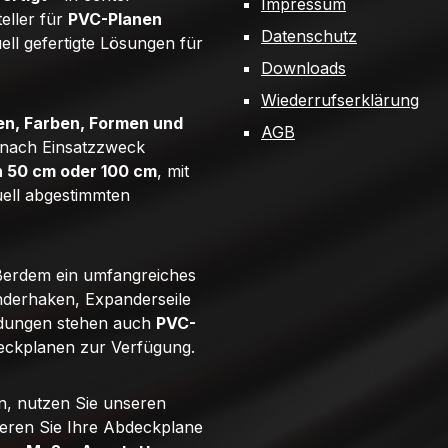
Impressum
teller für
PVC-Planen
Datenschutz
uell gefertigte Lösungen für
Downloads
Wiederrufserklärung
n, Farben, Formen und
AGB
e nach Einsatzzweck
n 50 cm oder 100 cm
, mit
uell abgestimmten
ßerdem ein umfangreiches
derhaken, Expanderseile
ndungen stehen auch
PVC-
eckplanen zur Verfügung.
n, nutzen Sie unseren
ieren Sie Ihre Abdeckplane