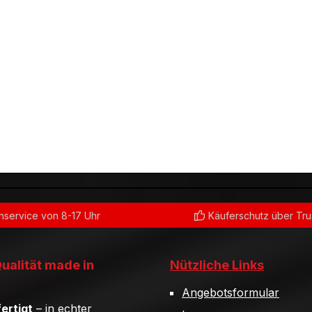
service von 8-17 Uhr
Käuferschutz über Tr
Qualität made in
Nützliche Links
Angebotsformular
ertigt
– in echter