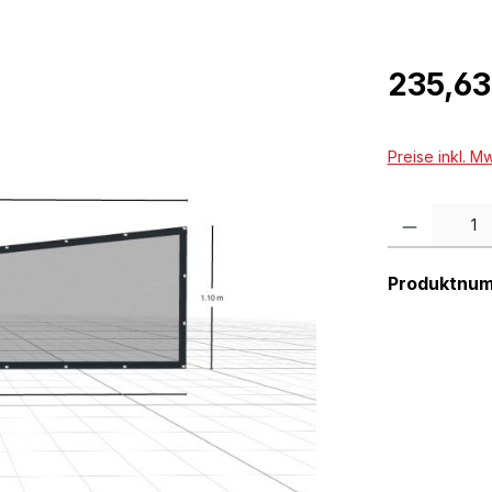
Regulärer Pr
235,63
Preise inkl. M
Produkt Anzah
Produktnu