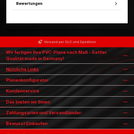
Bewertungen
Versand per GLS und Spedition
Wir fertigen Ihre PVC-Plane nach Maß - Sattler
Qualität made in Germany!
Nützliche Links
Planenkonfigurator
Kundenservice
Das bieten wir Ihnen
Zahlungsarten und Versandländer:
Bewusst Einkaufen