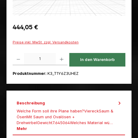
Regulärer Preis:
444,05 €
Preise inkl. MwSt. zzgl. Versandkosten
Produkt Anzahl: Gib den gewünschten Wert ein oder benutze die Schaltfl
In den Warenkorb
Produktnummer:
K3_T1Y6Z3UHEZ
Beschreibung
Welche Form soll ihre Plane haben?ViereckSaum &
ÖsenMit Saum und Ovalösen +
DrehwirbelGewicht7.645064Welches Material wü…
Mehr