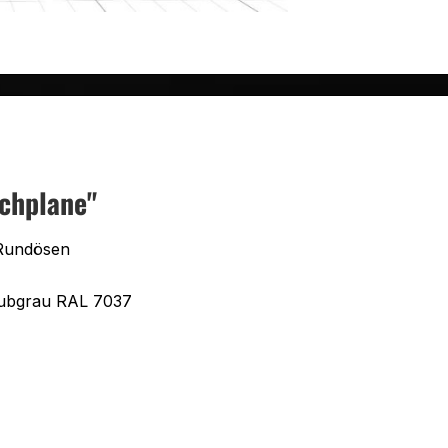
chplane"
Rundösen
aubgrau RAL 7037