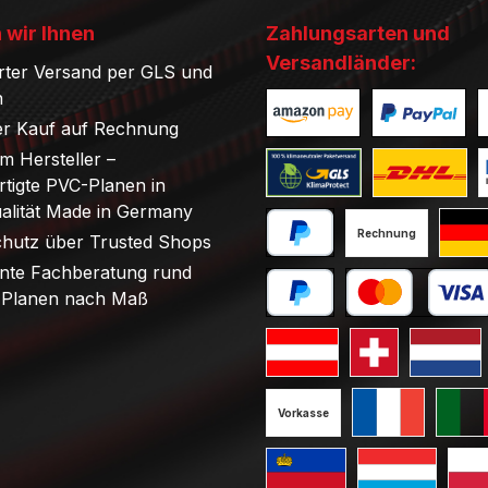
 wir Ihnen
Zahlungsarten und
Versandländer:
rter Versand per GLS und
n
r Kauf auf Rechnung
Benutzerdefiniertes Bild 1
Benutzerdefini
B
om Hersteller –
tigte PVC-Planen in
Benutzerdefiniertes Bild 1
Benutzerdefini
B
ualität Made in Germany
Rechnung
chutz über Trusted Shops
PayPal
Stand
nte Fachberatung rund
Planen nach Maß
Später bezahlen
Kredit- oder Debi
Standard GLS Versand Öst
Standard GLS V
Standard
Vorkasse
Standard GLS V
Standa