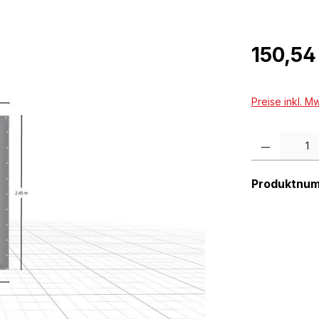
Regulärer Pr
150,54
Preise inkl. M
Produkt Anzah
Produktnu