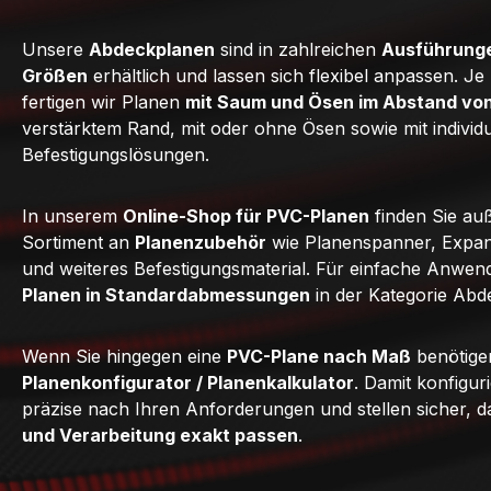
Unsere
Abdeckplanen
sind in zahlreichen
Ausführunge
Größen
erhältlich und lassen sich flexibel anpassen. J
fertigen wir Planen
mit Saum und Ösen im Abstand vo
verstärktem Rand, mit oder ohne Ösen sowie mit individ
Befestigungslösungen.
In unserem
Online-Shop für PVC-Planen
finden Sie au
Sortiment an
Planenzubehör
wie Planenspanner, Expan
und weiteres Befestigungsmaterial. Für einfache Anwe
Planen in Standardabmessungen
in der Kategorie Abd
Wenn Sie hingegen eine
PVC-Plane nach Maß
benötige
Planenkonfigurator / Planenkalkulator
. Damit konfigur
präzise nach Ihren Anforderungen und stellen sicher, 
und Verarbeitung exakt passen
.