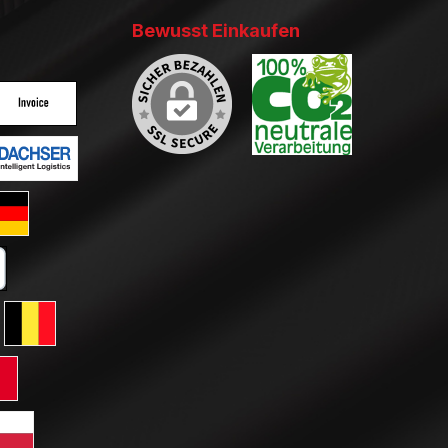
Bewusst Einkaufen
ertes Bild 2
enutzerdefiniertes Bild 3
ertes Bild 2
enutzerdefiniertes Bild 3
ard GLS Versand
tkarte
erreich
ersand Schweiz
 GLS Versand Niederlande
Standard GLS Versand Belgien
ersand Frankreich
rd GLS Versand Italien