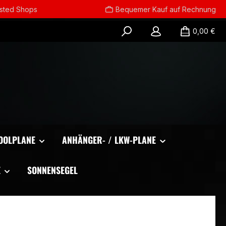
usted Shops
Bequemer Kauf auf Rechnung
0,00 €
OOLPLANE
ANHÄNGER- / LKW-PLANE
E
SONNENSEGEL