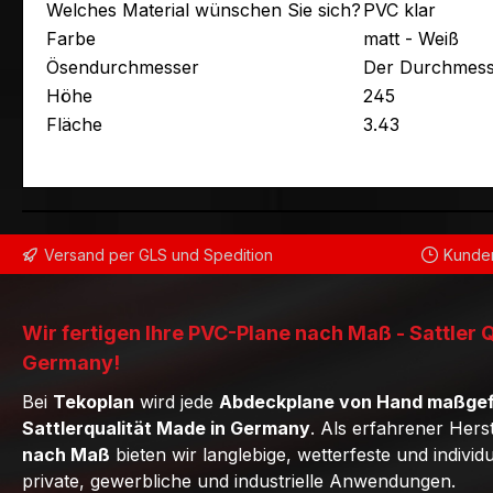
Welches Material wünschen Sie sich?
PVC klar
Farbe
matt - Weiß
Ösendurchmesser
Der Durchmess
Höhe
245
Fläche
3.43
Versand per GLS und Spedition
Kunden
Wir fertigen Ihre PVC-Plane nach Maß - Sattler 
Germany!
Bei
Tekoplan
wird jede
Abdeckplane von Hand maßgef
Sattlerqualität Made in Germany
. Als erfahrener Hers
nach Maß
bieten wir langlebige, wetterfeste und individ
private, gewerbliche und industrielle Anwendungen.