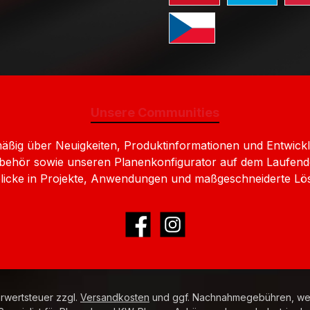
Standard GLS Versand Liec
Standard GLS 
Stan
Standard GLS Versand Ts
Unsere Communities
lmäßig über Neuigkeiten, Produktinformationen und Entw
behör sowie unseren Planenkonfigurator auf dem Laufend
nblicke in Projekte, Anwendungen und maßgeschneiderte Lö
Facebook
Instagram
hrwertsteuer zzgl.
Versandkosten
und ggf. Nachnahmegebühren, wen