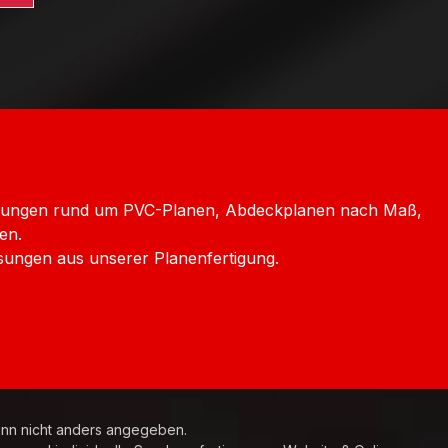
htenstein
Versand Luxemburg
dard GLS Versand Polen
chechien
icklungen rund um PVC-Planen, Abdeckplanen nach Maß,
en.
sungen aus unserer Planenfertigung.
n nicht anders angegeben.