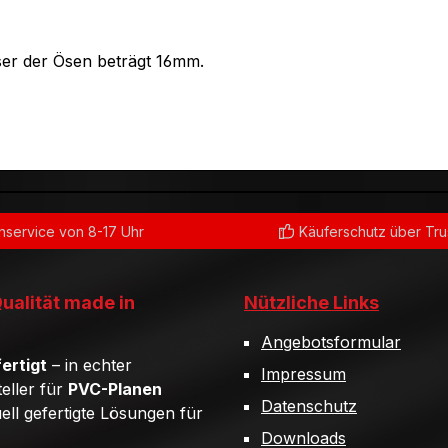
er der Ösen beträgt 16mm.
service von 8-17 Uhr
Käuferschutz über Tr
Qualität made in
Nützliche Links
Angebotsformular
ertigt
– in echter
Impressum
teller für
PVC-Planen
Datenschutz
uell gefertigte Lösungen für
Downloads