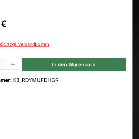
eis:
 €
wSt. zzgl. Versandkosten
l: Gib den gewünschten Wert ein oder benutze die Schaltflächen um
In den Warenkorb
mmer:
K3_RDYMUFDHGR