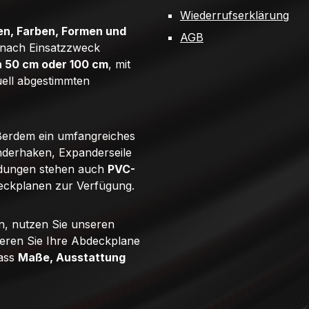
Wiederrufserklärung
n, Farben, Formen und
AGB
e nach Einsatzzweck
n 50 cm oder 100 cm
, mit
uell abgestimmten
ßerdem ein umfangreiches
derhaken, Expanderseile
ndungen stehen auch
PVC-
eckplanen zur Verfügung.
n, nutzen Sie unseren
ieren Sie Ihre Abdeckplane
dass
Maße, Ausstattung