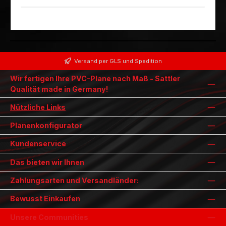
Versand per GLS und Spedition
Wir fertigen Ihre PVC-Plane nach Maß - Sattler
Qualität made in Germany!
Nützliche Links
Planenkonfigurator
Kundenservice
Das bieten wir Ihnen
Zahlungsarten und Versandländer:
Bewusst Einkaufen
Unsere Communities