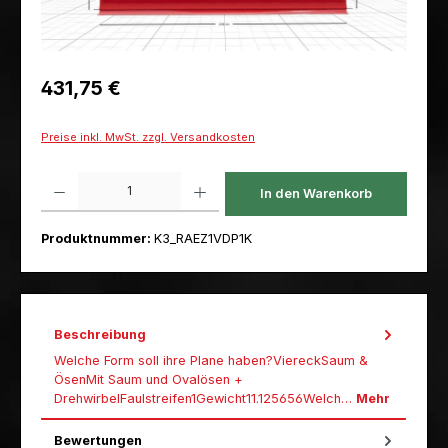
Regulärer Preis:
431,75 €
Preise inkl. MwSt. zzgl. Versandkosten
Produkt Anzahl: Gib den gewünschten Wert ein oder benutze die Schaltfl
In den Warenkorb
Produktnummer:
K3_RAEZ1VDP1K
Beschreibung
Welche Form soll ihre Plane haben?ViereckSaum &
ÖsenMit Saum und Ovalösen +
DrehwirbelFaulstreifen1Gewicht11.125656Welch…
Mehr
Bewertungen