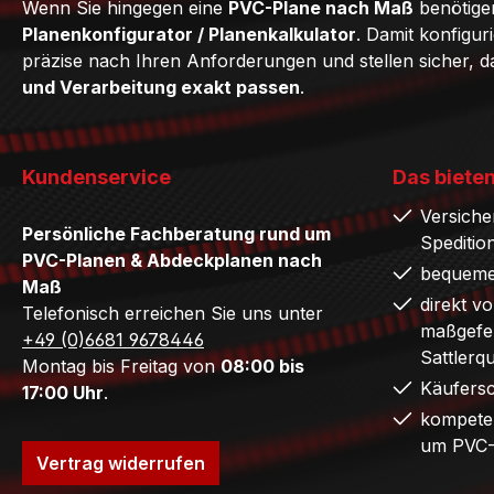
Wenn Sie hingegen eine
PVC-Plane nach Maß
benötige
Planenkonfigurator / Planenkalkulator
. Damit konfigur
präzise nach Ihren Anforderungen und stellen sicher, 
und Verarbeitung exakt passen
.
Kundenservice
Das bieten
Versiche
Persönliche Fachberatung rund um
Speditio
PVC-Planen & Abdeckplanen nach
bequeme
Maß
direkt v
Telefonisch erreichen Sie uns unter
maßgefer
+49 (0)6681 9678446
Sattlerq
Montag bis Freitag von
08:00 bis
Käufers
17:00 Uhr
.
kompete
um PVC-
Vertrag widerrufen