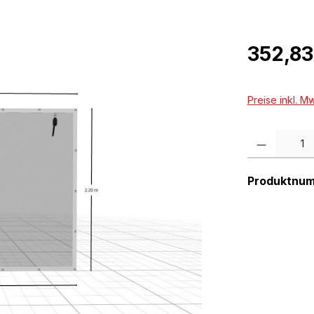
Regulärer Pr
352,83
Preise inkl. M
Produkt Anzah
Produktnu