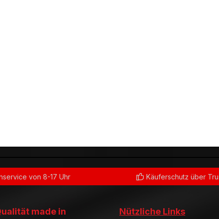
service von 8-17 Uhr
Käuferschutz über Tr
Qualität made in
Nützliche Links