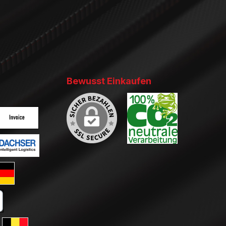
Bewusst Einkaufen
ertes Bild 2
enutzerdefiniertes Bild 3
ertes Bild 2
enutzerdefiniertes Bild 3
ard GLS Versand
tkarte