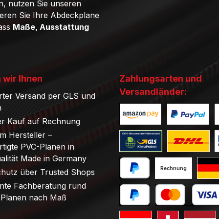
n, nutzen Sie unseren
ieren Sie Ihre Abdeckplane
dass
Maße, Ausstattung
 wir Ihnen
Zahlungsarten und
Versandländer:
rter Versand per GLS und
n
r Kauf auf Rechnung
Benutzerdefiniertes Bild 1
Benutzerdefini
B
om Hersteller –
tigte PVC-Planen in
Benutzerdefiniertes Bild 1
Benutzerdefini
B
ualität Made in Germany
Rechnung
chutz über Trusted Shops
PayPal
Stand
nte Fachberatung rund
Planen nach Maß
Später bezahlen
Kredit- oder Debi