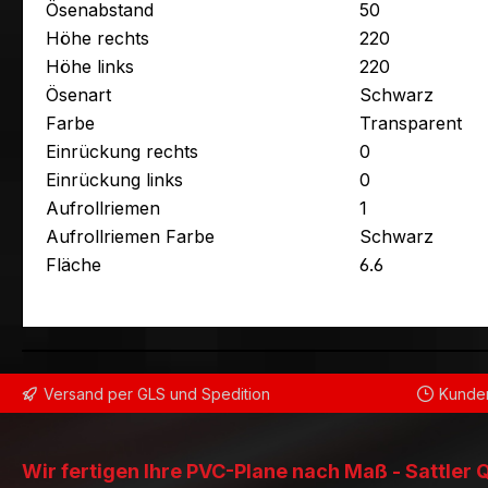
Ösenabstand
50
Höhe rechts
220
Höhe links
220
Ösenart
Schwarz
Farbe
Transparent
Einrückung rechts
0
Einrückung links
0
Aufrollriemen
1
Aufrollriemen Farbe
Schwarz
Fläche
6.6
Versand per GLS und Spedition
Kunden
Wir fertigen Ihre PVC-Plane nach Maß - Sattler 