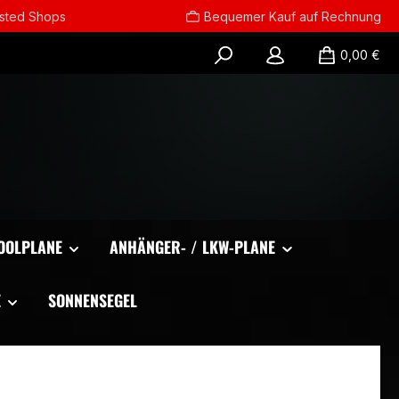
usted Shops
Bequemer Kauf auf Rechnung
0,00 €
OOLPLANE
ANHÄNGER- / LKW-PLANE
E
SONNENSEGEL