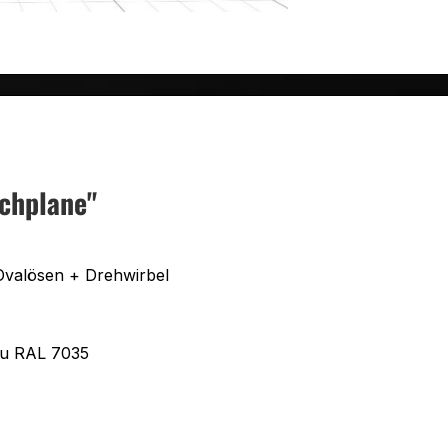
chplane"
Ovalösen + Drehwirbel
au RAL 7035