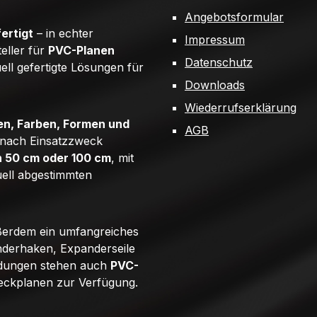
Angebotsformular
ertigt
– in echter
Impressum
teller für
PVC-Planen
Datenschutz
uell gefertigte Lösungen für
Downloads
Wiederrufserklärung
n, Farben, Formen und
AGB
e nach Einsatzzweck
n 50 cm oder 100 cm
, mit
uell abgestimmten
ßerdem ein umfangreiches
derhaken, Expanderseile
ndungen stehen auch
PVC-
eckplanen zur Verfügung.