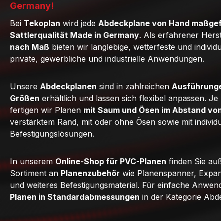
Germany!
Bei
Tekoplan
wird jede
Abdeckplane von Hand maßgef
Sattlerqualität Made in Germany
. Als erfahrener Hers
nach Maß
bieten wir langlebige, wetterfeste und individ
private, gewerbliche und industrielle Anwendungen.
Unsere
Abdeckplanen
sind in zahlreichen
Ausführunge
Größen
erhältlich und lassen sich flexibel anpassen. J
fertigen wir Planen
mit Saum und Ösen im Abstand vo
verstärktem Rand, mit oder ohne Ösen sowie mit individ
Befestigungslösungen.
In unserem
Online-Shop für PVC-Planen
finden Sie au
Sortiment an
Planenzubehör
wie Planenspanner, Expan
und weiteres Befestigungsmaterial. Für einfache Anwe
Planen in Standardabmessungen
in der Kategorie Abd