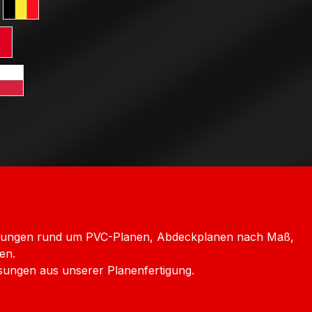
erreich
ersand Schweiz
 GLS Versand Niederlande
Standard GLS Versand Belgien
ersand Frankreich
rd GLS Versand Italien
htenstein
Versand Luxemburg
dard GLS Versand Polen
chechien
icklungen rund um PVC-Planen, Abdeckplanen nach Maß,
en.
sungen aus unserer Planenfertigung.