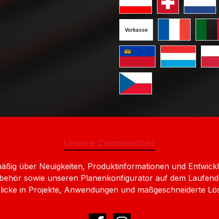
Standard GLS Versand Öst
Standard GLS V
Standard
Vorkasse
Standard GLS V
Standa
Standard GLS Versand Liec
Standard GLS 
Stan
Standard GLS Versand Ts
Unsere Communities
lmäßig über Neuigkeiten, Produktinformationen und Entw
behör sowie unseren Planenkonfigurator auf dem Laufend
nblicke in Projekte, Anwendungen und maßgeschneiderte Lö