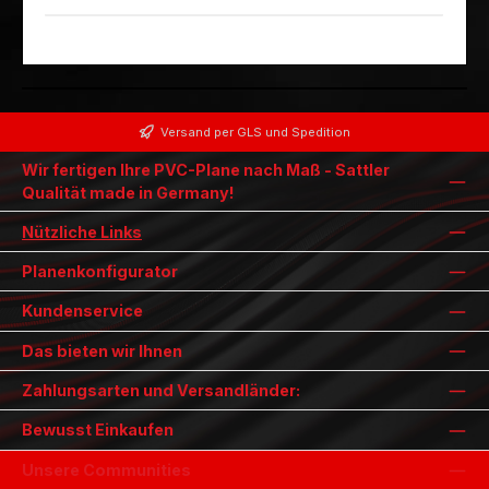
Versand per GLS und Spedition
Wir fertigen Ihre PVC-Plane nach Maß - Sattler
Qualität made in Germany!
Nützliche Links
Planenkonfigurator
Kundenservice
Das bieten wir Ihnen
Zahlungsarten und Versandländer:
Bewusst Einkaufen
Unsere Communities