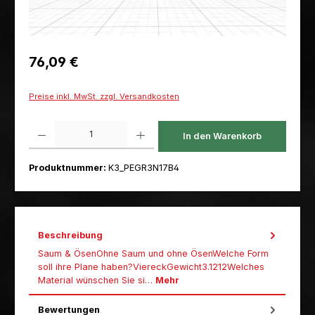
Regulärer Preis:
76,09 €
Preise inkl. MwSt. zzgl. Versandkosten
Produkt Anzahl: Gib den gewünschten Wert ein oder benutze die Schaltfl
In den Warenkorb
Produktnummer:
K3_PEGR3N17B4
Beschreibung
Saum & ÖsenOhne Saum und ohne ÖsenWelche Form
soll ihre Plane haben?ViereckGewicht3.1212Welches
Material wünschen Sie si…
Mehr
Bewertungen