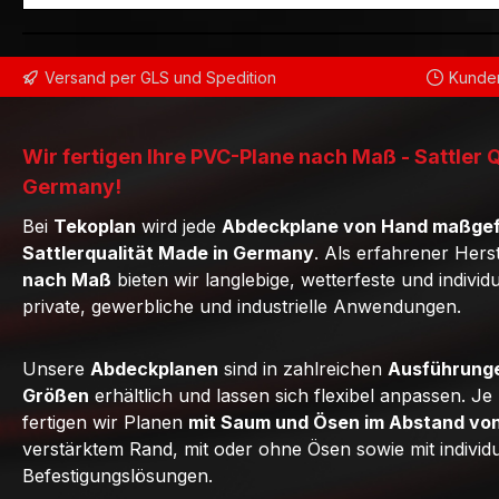
Versand per GLS und Spedition
Kunden
Wir fertigen Ihre PVC-Plane nach Maß - Sattler 
Germany!
Bei
Tekoplan
wird jede
Abdeckplane von Hand maßgef
Sattlerqualität Made in Germany
. Als erfahrener Hers
nach Maß
bieten wir langlebige, wetterfeste und individ
private, gewerbliche und industrielle Anwendungen.
Unsere
Abdeckplanen
sind in zahlreichen
Ausführunge
Größen
erhältlich und lassen sich flexibel anpassen. J
fertigen wir Planen
mit Saum und Ösen im Abstand vo
verstärktem Rand, mit oder ohne Ösen sowie mit individ
Befestigungslösungen.