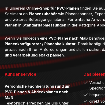
In unserem
Online-Shop für PVC-Planen
finden Sie au
Sortiment an
Planenzubehör
wie Planenspanner, Expan
und weiteres Befestigungsmaterial. Für einfache Anwe
Planen in Standardabmessungen
in der Kategorie Abd
Wenn Sie hingegen eine
PVC-Plane nach Maß
benötige
Planenkonfigurator / Planenkalkulator
. Damit konfigur
präzise nach Ihren Anforderungen und stellen sicher, 
und Verarbeitung exakt passen
.
Kundenservice
Das bieten
Versiche
Persönliche Fachberatung rund um
Speditio
PVC-Planen & Abdeckplanen nach
bequeme
Maß
direkt v
Telefonisch erreichen Sie uns unter