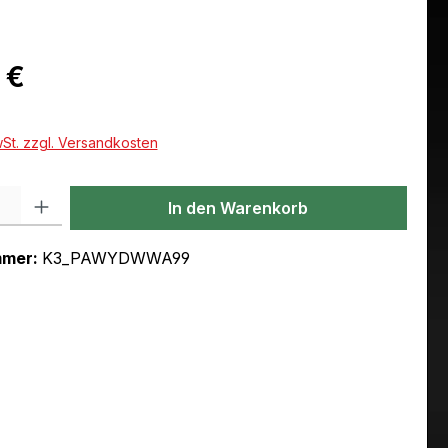
eis:
 €
wSt. zzgl. Versandkosten
l: Gib den gewünschten Wert ein oder benutze die Schaltflächen um
In den Warenkorb
mmer:
K3_PAWYDWWA99