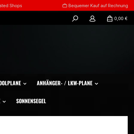
usted Shops
Bequemer Kauf auf Rechnung
0,00 €
OOLPLANE
ANHÄNGER- / LKW-PLANE
E
SONNENSEGEL