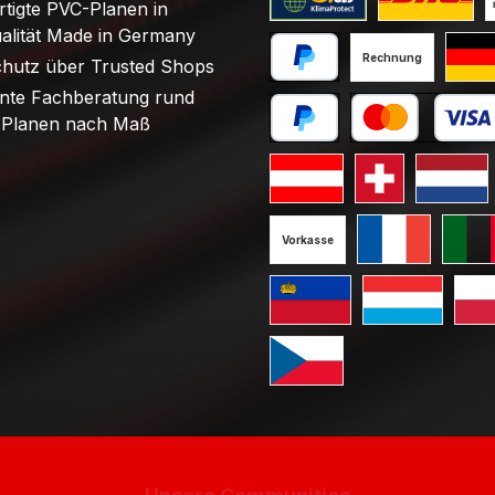
tigte PVC-Planen in
Benutzerdefiniertes Bild 1
Benutzerdefini
B
ualität Made in Germany
Rechnung
chutz über Trusted Shops
PayPal
Stand
nte Fachberatung rund
Planen nach Maß
Später bezahlen
Kredit- oder Debi
Standard GLS Versand Öst
Standard GLS V
Standard
Vorkasse
Standard GLS V
Standa
Standard GLS Versand Liec
Standard GLS 
Stan
Standard GLS Versand Ts