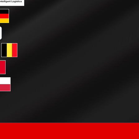
ertes Bild 2
enutzerdefiniertes Bild 3
ard GLS Versand
tkarte
erreich
ersand Schweiz
 GLS Versand Niederlande
Standard GLS Versand Belgien
ersand Frankreich
rd GLS Versand Italien
htenstein
Versand Luxemburg
dard GLS Versand Polen
chechien