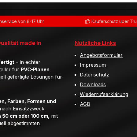
service von 8-17 Uhr
Käuferschutz über Tr
Qualität made in
Nützliche Links
Angebotsformular
ertigt
– in echter
Impressum
teller für
PVC-Planen
Datenschutz
uell gefertigte Lösungen für
Downloads
Wiederrufserklärung
n, Farben, Formen und
AGB
e nach Einsatzzweck
n 50 cm oder 100 cm
, mit
uell abgestimmten