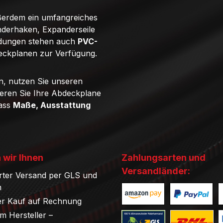
ßerdem ein umfangreiches
derhaken, Expanderseile
ndungen stehen auch
PVC-
eckplanen zur Verfügung.
n, nutzen Sie unseren
ieren Sie Ihre Abdeckplane
dass
Maße, Ausstattung
 wir Ihnen
Zahlungsarten und
Versandländer:
rter Versand per GLS und
n
r Kauf auf Rechnung
Benutzerdefiniertes Bild 1
Benutzerdefini
B
om Hersteller –