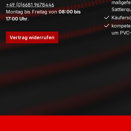
maßgefer
+49 (0)6681 9678446
Sattlerq
Montag bis Freitag von
08:00 bis
Käufers
17:00 Uhr
.
kompete
um PVC-
Vertrag widerrufen