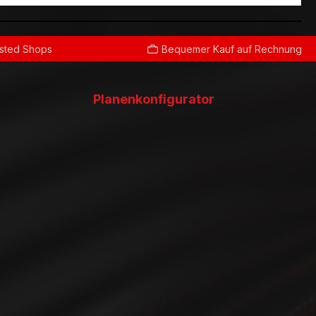
usted Shops
Bequemer Kauf auf Rechnung
Planenkonfigurator