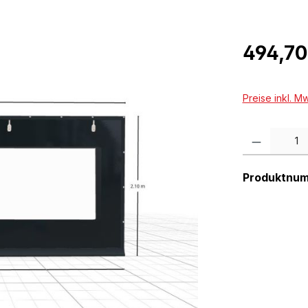
Regulärer Pr
494,70
Preise inkl. M
Produkt Anzah
Produktnu