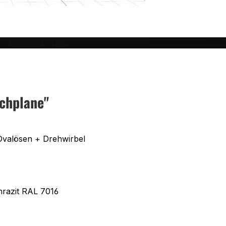
chplane"
Ovalösen + Drehwirbel
hrazit RAL 7016