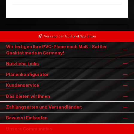
Versand per GLS und Spedition
Wir fertigen Ihre PVC-Plane nach Maß - Sattler
Qualität made in Germany!
Nützliche Links
Planenkonfigurator
Kundenservice
Das bieten wir Ihnen
Zahlungsarten und Versandländer:
Bewusst Einkaufen
Unsere Communities