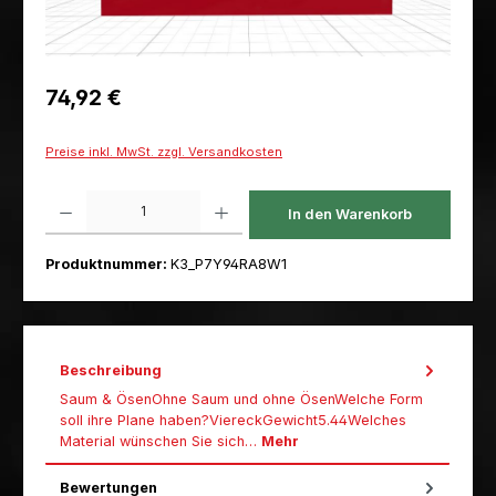
Regulärer Preis:
74,92 €
Preise inkl. MwSt. zzgl. Versandkosten
Produkt Anzahl: Gib den gewünschten Wert ein oder benutze die Schaltfl
In den Warenkorb
Produktnummer:
K3_P7Y94RA8W1
Beschreibung
Saum & ÖsenOhne Saum und ohne ÖsenWelche Form
soll ihre Plane haben?ViereckGewicht5.44Welches
Material wünschen Sie sich…
Mehr
Bewertungen