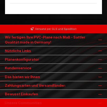
Versand per GLS und Spedition
Wir fertigen Ihre PVC-Plane nach Maß - Sattler
Qualität made in Germany!
Nützliche Links
Planenkonfigurator
Kundenservice
Das bieten wir Ihnen
Zahlungsarten und Versandländer:
Bewusst Einkaufen
Unsere Communities