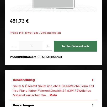
Regulärer Preis:
451,73 €
Preise inkl. MwSt. zzgl. Versandkosten
Produkt Anzahl: Gib den gewünschten Wert ein oder benutze die Schaltfl
In den Warenkorb
Produktnummer:
K3_MEMHBN5VAF
Beschreibung
Saum & ÖsenMit Saum und ohne ÖsenWelche Form soll
ihre Plane haben?ViereckGewicht34.639472Welches
Material wünschen Sie…
Mehr
Bewertungen