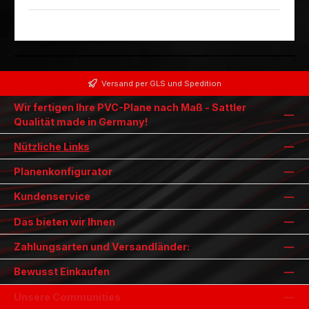
Versand per GLS und Spedition
Wir fertigen Ihre PVC-Plane nach Maß - Sattler
Qualität made in Germany!
Nützliche Links
Planenkonfigurator
Kundenservice
Das bieten wir Ihnen
Zahlungsarten und Versandländer:
Bewusst Einkaufen
Unsere Communities