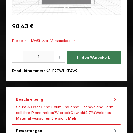
Regulärer Preis:
90,43 €
Preise inkl. MwSt. zzgl. Versandkosten
Produkt Anzahl: Gib den gewünschten Wert ein oder benutze die Schaltfl
In den Warenkorb
Produktnummer:
K3_E77WUKE4V9
Beschreibung
Saum & ÖsenOhne Saum und ohne ÖsenWelche Form
soll ihre Plane haben?ViereckGewicht4.794Welches
Material wünschen Sie sic…
Mehr
Bewertungen