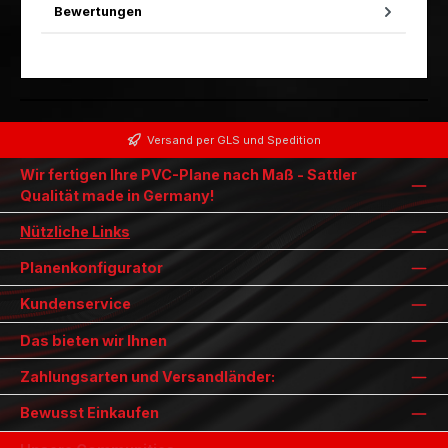
Bewertungen
Versand per GLS und Spedition
Wir fertigen Ihre PVC-Plane nach Maß - Sattler
Qualität made in Germany!
Nützliche Links
Planenkonfigurator
Kundenservice
Das bieten wir Ihnen
Zahlungsarten und Versandländer:
Bewusst Einkaufen