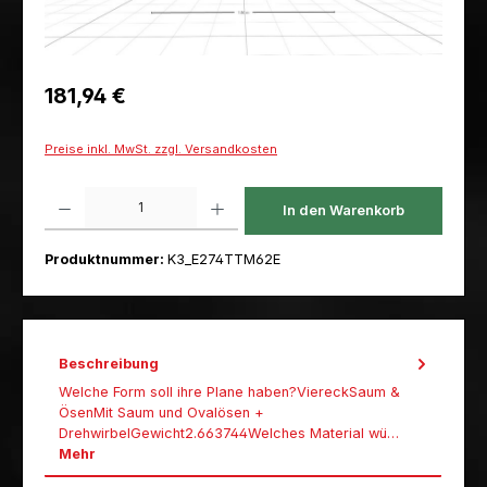
Regulärer Preis:
181,94 €
Preise inkl. MwSt. zzgl. Versandkosten
Produkt Anzahl: Gib den gewünschten Wert ein oder benutze die Schaltfl
In den Warenkorb
Produktnummer:
K3_E274TTM62E
Beschreibung
Welche Form soll ihre Plane haben?ViereckSaum &
ÖsenMit Saum und Ovalösen +
DrehwirbelGewicht2.663744Welches Material wü…
Mehr