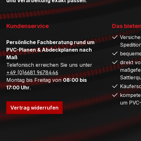
und Verarbeitung exakt passen
.
Kundenservice
Das bieten
Versiche
Persönliche Fachberatung rund um
Speditio
PVC-Planen & Abdeckplanen nach
bequeme
Maß
direkt v
Telefonisch erreichen Sie uns unter
maßgefer
+49 (0)6681 9678446
Sattlerq
Montag bis Freitag von
08:00 bis
Käufers
17:00 Uhr
.
kompete
um PVC-
Vertrag widerrufen