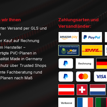
 wir Ihnen
Zahlungsarten und
Versandländer:
rter Versand per GLS und
n
r Kauf auf Rechnung
Benutzerdefiniertes Bild 1
Benutzerdefini
B
om Hersteller –
tigte PVC-Planen in
Benutzerdefiniertes Bild 1
Benutzerdefini
B
ualität Made in Germany
Rechnung
chutz über Trusted Shops
PayPal
Stand
nte Fachberatung rund
Planen nach Maß
Später bezahlen
Kredit- oder Debi
Standard GLS Versand Öst
Standard GLS V
Standard
Vorkasse