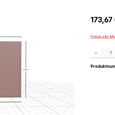
Regulärer Pr
173,67
Preise inkl. M
Produkt Anzah
Produktnu