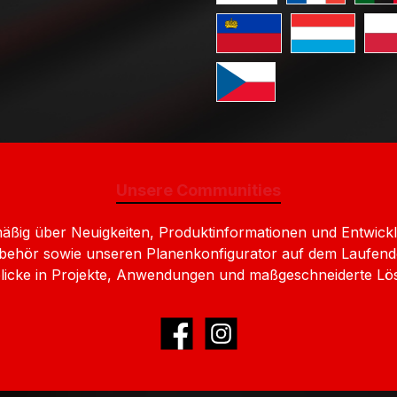
Standard GLS V
Standa
Standard GLS Versand Liec
Standard GLS 
Stan
Standard GLS Versand Ts
Unsere Communities
lmäßig über Neuigkeiten, Produktinformationen und Entw
behör sowie unseren Planenkonfigurator auf dem Laufend
nblicke in Projekte, Anwendungen und maßgeschneiderte Lö
Facebook
Instagram