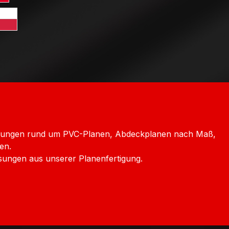
ersand Frankreich
rd GLS Versand Italien
htenstein
Versand Luxemburg
dard GLS Versand Polen
chechien
icklungen rund um PVC-Planen, Abdeckplanen nach Maß,
en.
sungen aus unserer Planenfertigung.