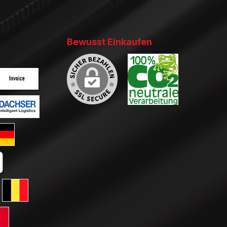
Bewusst Einkaufen
ertes Bild 2
enutzerdefiniertes Bild 3
ertes Bild 2
enutzerdefiniertes Bild 3
ard GLS Versand
tkarte
erreich
ersand Schweiz
 GLS Versand Niederlande
Standard GLS Versand Belgien