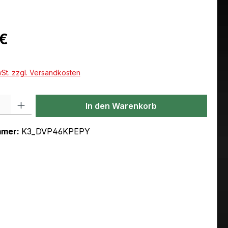
eis:
 €
wSt. zzgl. Versandkosten
l: Gib den gewünschten Wert ein oder benutze die Schaltflächen um
In den Warenkorb
mmer:
K3_DVP46KPEPY