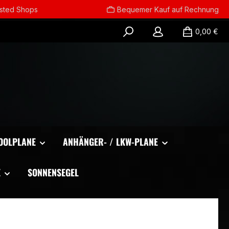
usted Shops
Bequemer Kauf auf Rechnung
0,00 €
OOLPLANE
ANHÄNGER- / LKW-PLANE
E
SONNENSEGEL