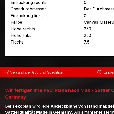
Einrückung rechts
0
Ösendurchmesser
Der Durchmess
Einrückung links
0
Farbe
Canvas Maseru
Höhe rechts
250
Höhe links
250
Fläche
7.5
Versand per GLS und Spedition
Kunden
Wir fertigen Ihre PVC-Plane nach Maß - Sattler 
Germany!
Bei
Tekoplan
wird jede
Abdeckplane von Hand maßgef
Sattlerqualität Made in Germany
. Als erfahrener Hers