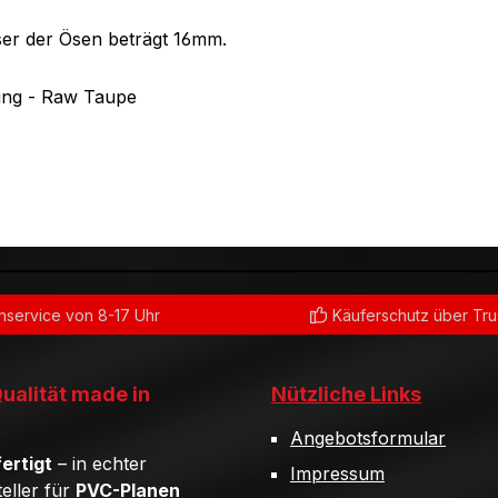
er der Ösen beträgt 16mm.
ng - Raw Taupe
service von 8-17 Uhr
Käuferschutz über Tr
Qualität made in
Nützliche Links
Angebotsformular
ertigt
– in echter
Impressum
teller für
PVC-Planen