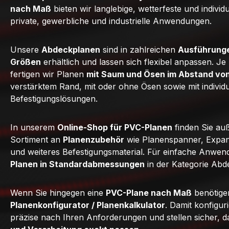
nach Maß
bieten wir langlebige, wetterfeste und individ
private, gewerbliche und industrielle Anwendungen.
Unsere
Abdeckplanen
sind in zahlreichen
Ausführunge
Größen
erhältlich und lassen sich flexibel anpassen. J
fertigen wir Planen
mit Saum und Ösen im Abstand vo
verstärktem Rand, mit oder ohne Ösen sowie mit individ
Befestigungslösungen.
In unserem
Online-Shop für PVC-Planen
finden Sie au
Sortiment an
Planenzubehör
wie Planenspanner, Expan
und weiteres Befestigungsmaterial. Für einfache Anwe
Planen in Standardabmessungen
in der Kategorie Abd
Wenn Sie hingegen eine
PVC-Plane nach Maß
benötige
Planenkonfigurator / Planenkalkulator
. Damit konfigur
präzise nach Ihren Anforderungen und stellen sicher, 