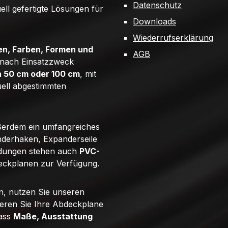
Datenschutz
uell gefertigte Lösungen für
Downloads
Wiederrufserklärung
n, Farben, Formen und
AGB
e nach Einsatzzweck
n 50 cm oder 100 cm
, mit
uell abgestimmten
ßerdem ein umfangreiches
derhaken, Expanderseile
ndungen stehen auch
PVC-
eckplanen zur Verfügung.
n, nutzen Sie unseren
ieren Sie Ihre Abdeckplane
dass
Maße, Ausstattung