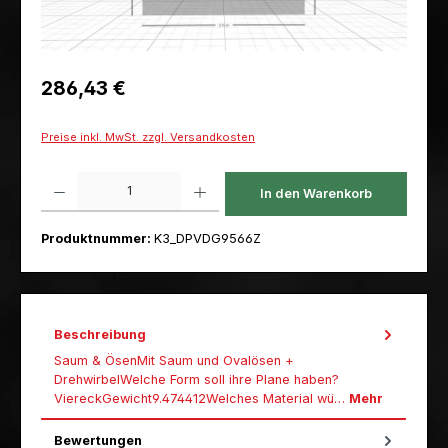
Regulärer Preis:
286,43 €
Preise inkl. MwSt. zzgl. Versandkosten
Produkt Anzahl: Gib den gewünschten Wert ein oder benutze die Schaltfl
In den Warenkorb
Produktnummer:
K3_DPVDG9566Z
Beschreibung
Saum & ÖsenMit Saum und Ovalösen +
DrehwirbelWelche Form soll ihre Plane haben?
ViereckGewicht9.474412Welches Material wü…
Mehr
Bewertungen