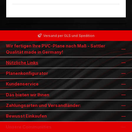
Versand per GLS und Spedition
Wir fertigen Ihre PVC-Plane nach Maß - Sattler
Qualität made in Germany!
Nützliche Links
Planenkonfigurator
Kundenservice
Das bieten wir Ihnen
Zahlungsarten und Versandländer:
Bewusst Einkaufen
Unsere Communities