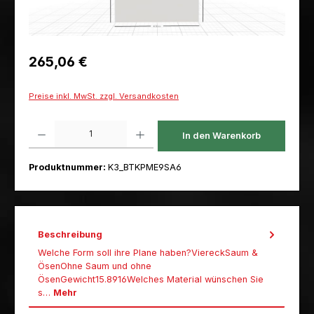
Regulärer Preis:
265,06 €
Preise inkl. MwSt. zzgl. Versandkosten
Produkt Anzahl: Gib den gewünschten Wert ein oder benutze die Schaltfl
In den Warenkorb
Produktnummer:
K3_BTKPME9SA6
Beschreibung
Welche Form soll ihre Plane haben?ViereckSaum &
ÖsenOhne Saum und ohne
ÖsenGewicht15.8916Welches Material wünschen Sie
s…
Mehr