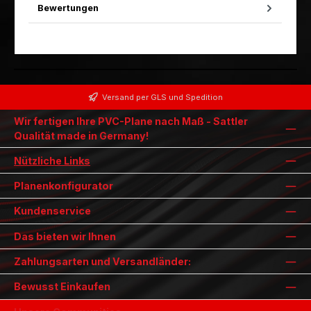
Bewertungen
Versand per GLS und Spedition
Wir fertigen Ihre PVC-Plane nach Maß - Sattler
Qualität made in Germany!
Nützliche Links
Planenkonfigurator
Kundenservice
Das bieten wir Ihnen
Zahlungsarten und Versandländer:
Bewusst Einkaufen