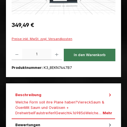
Regulärer Preis:
349,49 €
Preise inkl. MwSt. zzgl. Versandkosten
Produkt Anzahl: Gib den gewünschten Wert ein oder benutze die Schaltfl
In den Warenkorb
Produktnummer:
K3_8EKN7447B7
Beschreibung
Welche Form soll ihre Plane haben?ViereckSaum &
ÖsenMit Saum und Ovalösen +
DrehwirbelFaulstreifen1Gewicht4.169856Welche…
Mehr
Bewertungen