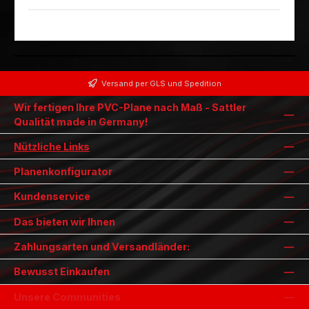
Versand per GLS und Spedition
Wir fertigen Ihre PVC-Plane nach Maß - Sattler
Qualität made in Germany!
Nützliche Links
Planenkonfigurator
Kundenservice
Das bieten wir Ihnen
Zahlungsarten und Versandländer:
Bewusst Einkaufen
Unsere Communities