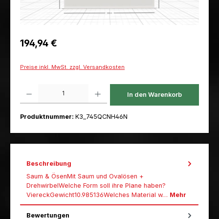
Regulärer Preis:
194,94 €
Preise inkl. MwSt. zzgl. Versandkosten
Produkt Anzahl: Gib den gewünschten Wert ein oder benutze die Schaltfl
In den Warenkorb
Produktnummer:
K3_745QCNH46N
Beschreibung
Saum & ÖsenMit Saum und Ovalösen +
DrehwirbelWelche Form soll ihre Plane haben?
ViereckGewicht10.985136Welches Material w…
Mehr
Bewertungen