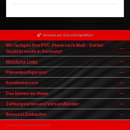
Versand per GLS und Spedition
Wir fertigen Ihre PVC-Plane nach Maß - Sattler
Qualität made in Germany!
Nützliche Links
Planenkonfigurator
Kundenservice
Das bieten wir Ihnen
Zahlungsarten und Versandländer:
Bewusst Einkaufen
Unsere Communities