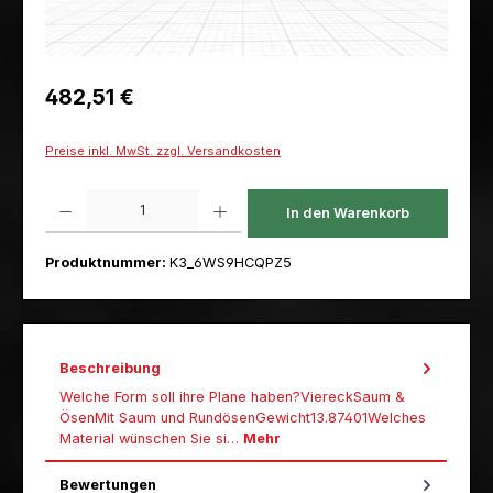
Regulärer Preis:
482,51 €
Preise inkl. MwSt. zzgl. Versandkosten
Produkt Anzahl: Gib den gewünschten Wert ein oder benutze die Schaltfl
In den Warenkorb
Produktnummer:
K3_6WS9HCQPZ5
Beschreibung
Welche Form soll ihre Plane haben?ViereckSaum &
ÖsenMit Saum und RundösenGewicht13.87401Welches
Material wünschen Sie si…
Mehr
Bewertungen