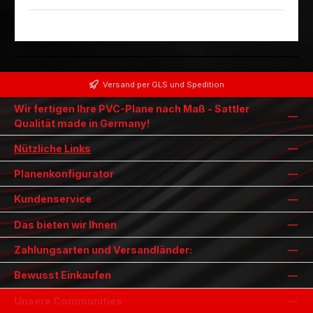
Versand per GLS und Spedition
Wir fertigen Ihre PVC-Plane nach Maß - Sattler
Qualität made in Germany!
Nützliche Links
Planenkonfigurator
Kundenservice
Das bieten wir Ihnen
Zahlungsarten und Versandländer:
Bewusst Einkaufen
Unsere Communities