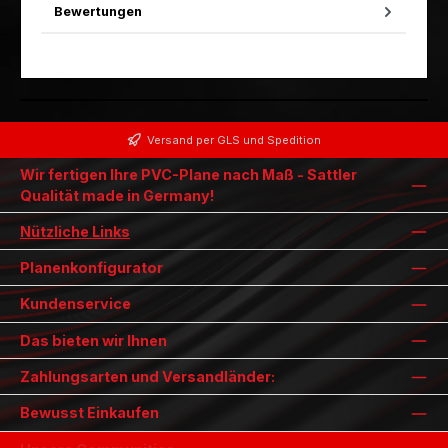
Bewertungen
Versand per GLS und Spedition
Wir fertigen Ihre PVC-Plane nach Maß - Sattler
Qualität made in Germany!
Nützliche Links
Planenkonfigurator
Kundenservice
Das bieten wir Ihnen
Zahlungsarten und Versandländer:
Bewusst Einkaufen