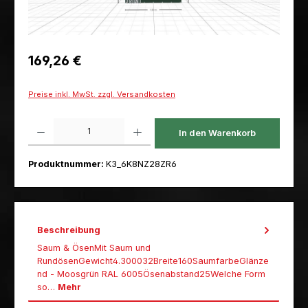
Regulärer Preis:
169,26 €
Preise inkl. MwSt. zzgl. Versandkosten
Produkt Anzahl: Gib den gewünschten Wert ein oder benutze die Schaltfl
In den Warenkorb
Produktnummer:
K3_6K8NZ28ZR6
Beschreibung
Saum & ÖsenMit Saum und
RundösenGewicht4.300032Breite160SaumfarbeGlänze
nd - Moosgrün RAL 6005Ösenabstand25Welche Form
so…
Mehr