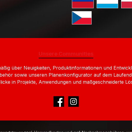
Standard GLS Versand Liec
Standard GLS 
Stan
Standard GLS Versand Ts
Unsere Communities
lmäßig über Neuigkeiten, Produktinformationen und Entw
behör sowie unseren Planenkonfigurator auf dem Laufend
nblicke in Projekte, Anwendungen und maßgeschneiderte Lö
Facebook
Instagram