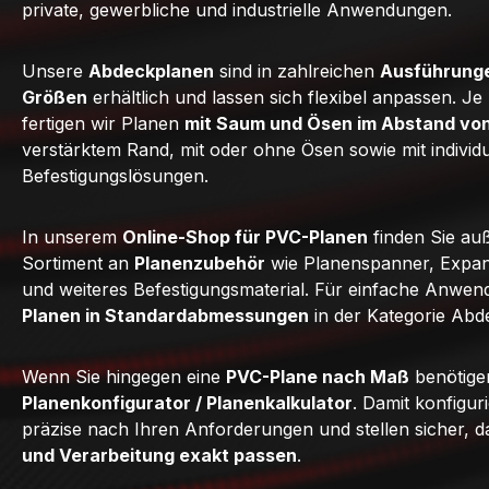
private, gewerbliche und industrielle Anwendungen.
Unsere
Abdeckplanen
sind in zahlreichen
Ausführunge
Größen
erhältlich und lassen sich flexibel anpassen. J
fertigen wir Planen
mit Saum und Ösen im Abstand vo
verstärktem Rand, mit oder ohne Ösen sowie mit individ
Befestigungslösungen.
In unserem
Online-Shop für PVC-Planen
finden Sie au
Sortiment an
Planenzubehör
wie Planenspanner, Expan
und weiteres Befestigungsmaterial. Für einfache Anwe
Planen in Standardabmessungen
in der Kategorie Abd
Wenn Sie hingegen eine
PVC-Plane nach Maß
benötige
Planenkonfigurator / Planenkalkulator
. Damit konfigur
präzise nach Ihren Anforderungen und stellen sicher, 
und Verarbeitung exakt passen
.