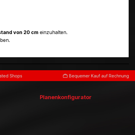
tand von 20 cm
einzuhalten.
ben.
usted Shops
Bequemer Kauf auf Rechnung
Planenkonfigurator