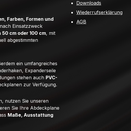
Downloads
Wiederrufserklärung
n, Farben, Formen und
AGB
e nach Einsatzzweck
n 50 cm oder 100 cm
, mit
uell abgestimmten
ßerdem ein umfangreiches
derhaken, Expanderseile
ndungen stehen auch
PVC-
eckplanen zur Verfügung.
n, nutzen Sie unseren
ieren Sie Ihre Abdeckplane
dass
Maße, Ausstattung