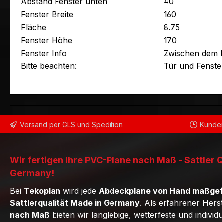
Abstand Fenster unten
40
Fenster Breite
160
Fläche
8.75
Fenster Höhe
170
Fenster Info
Zwischen dem F
Bitte beachten:
Tür und Fenst
Versand per GLS und Spedition
Kunden
Wir fertigen Ihre PVC-Plane nach Maß - Sattler 
Germany!
Bei
Tekoplan
wird jede
Abdeckplane von Hand maßgef
Sattlerqualität Made in Germany
. Als erfahrener Hers
nach Maß
bieten wir langlebige, wetterfeste und individ