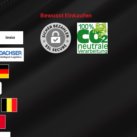
Bewusst Einkaufen
ertes Bild 2
enutzerdefiniertes Bild 3
ertes Bild 2
enutzerdefiniertes Bild 3
ard GLS Versand
tkarte
erreich
ersand Schweiz
 GLS Versand Niederlande
Standard GLS Versand Belgien
ersand Frankreich
rd GLS Versand Italien