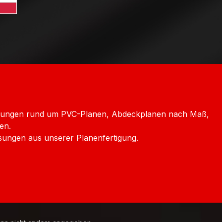
htenstein
Versand Luxemburg
dard GLS Versand Polen
chechien
icklungen rund um PVC-Planen, Abdeckplanen nach Maß,
en.
sungen aus unserer Planenfertigung.