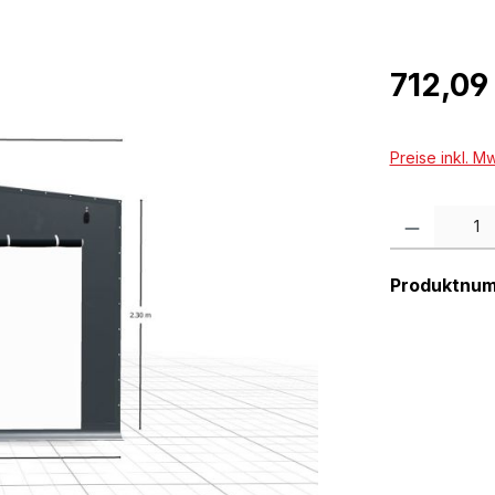
Regulärer Pr
712,09
Preise inkl. M
Produkt Anzah
Produktnu