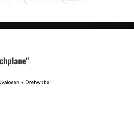
chplane"
Ovalösen + Drehwirbel