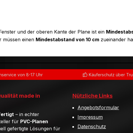
enster und der oberen Kante der Plane ist ein
Mindestabs
er müssen einen
Mindestabstand von 10 cm
zueinander ha
service von 8-17 Uhr
Käuferschutz über Tr
Qualität made in
Nützliche Links
Angebotsformular
ertigt
– in echter
Impressum
teller für
PVC-Planen
Datenschutz
uell gefertigte Lösungen für