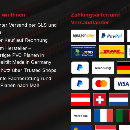
 wir Ihnen
Zahlungsarten und
Versandländer:
rter Versand per GLS und
n
r Kauf auf Rechnung
Benutzerdefiniertes Bild 1
Benutzerdefini
B
om Hersteller –
tigte PVC-Planen in
Benutzerdefiniertes Bild 1
Benutzerdefini
B
ualität Made in Germany
Rechnung
chutz über Trusted Shops
PayPal
Stand
nte Fachberatung rund
Planen nach Maß
Später bezahlen
Kredit- oder Debi
Standard GLS Versand Öst
Standard GLS V
Standard
Vorkasse
Standard GLS V
Standa