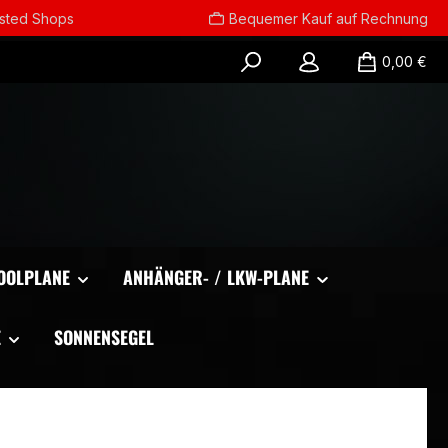
usted Shops
Bequemer Kauf auf Rechnung
0,00 €
OOLPLANE
ANHÄNGER- / LKW-PLANE
E
SONNENSEGEL