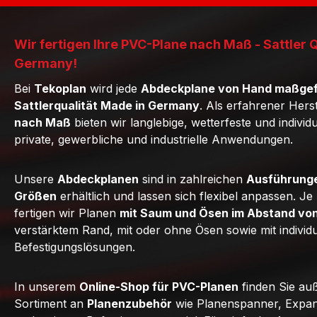
Wir fertigen Ihre PVC-Plane nach Maß - Sattler 
Germany!
Bei
Tekoplan
wird jede
Abdeckplane von Hand maßgef
Sattlerqualität Made in Germany
. Als erfahrener Hers
nach Maß
bieten wir langlebige, wetterfeste und individ
private, gewerbliche und industrielle Anwendungen.
Unsere
Abdeckplanen
sind in zahlreichen
Ausführunge
Größen
erhältlich und lassen sich flexibel anpassen. J
fertigen wir Planen
mit Saum und Ösen im Abstand vo
verstärktem Rand, mit oder ohne Ösen sowie mit individ
Befestigungslösungen.
In unserem
Online-Shop für PVC-Planen
finden Sie au
Sortiment an
Planenzubehör
wie Planenspanner, Expan