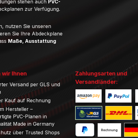
ndungen stehen auch
PVC-
eckplanen zur Verfügung.
n, nutzen Sie unseren
ieren Sie Ihre Abdeckplane
dass
Maße, Ausstattung
 wir Ihnen
Zahlungsarten und
Versandländer:
rter Versand per GLS und
n
r Kauf auf Rechnung
Benutzerdefiniertes Bild 1
Benutzerdefini
B
om Hersteller –
tigte PVC-Planen in
Benutzerdefiniertes Bild 1
Benutzerdefini
B
ualität Made in Germany
Rechnung
chutz über Trusted Shops