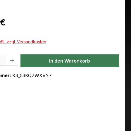
eis:
 €
wSt. zzgl. Versandkosten
l: Gib den gewünschten Wert ein oder benutze die Schaltflächen um
In den Warenkorb
mmer:
K3_53KQ7WXVY7