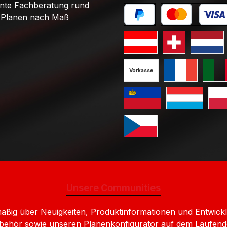
PayPal
Stand
nte Fachberatung rund
Planen nach Maß
Später bezahlen
Kredit- oder Debi
Standard GLS Versand Öst
Standard GLS V
Standard
Vorkasse
Standard GLS V
Standa
Standard GLS Versand Liec
Standard GLS 
Stan
Standard GLS Versand Ts
Unsere Communities
lmäßig über Neuigkeiten, Produktinformationen und Entw
behör sowie unseren Planenkonfigurator auf dem Laufend