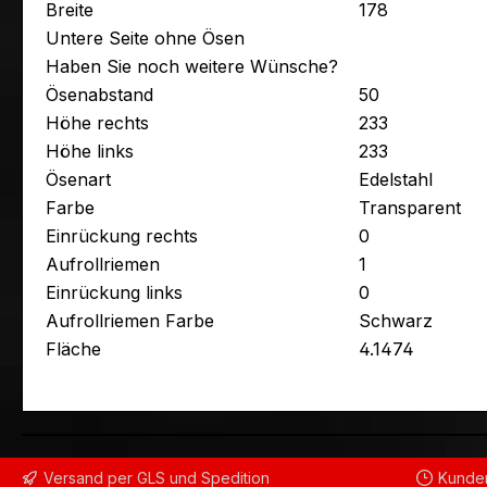
Breite
178
Untere Seite ohne Ösen
Haben Sie noch weitere Wünsche?
Ösenabstand
50
Höhe rechts
233
Höhe links
233
Ösenart
Edelstahl
Farbe
Transparent
Einrückung rechts
0
Aufrollriemen
1
Einrückung links
0
Aufrollriemen Farbe
Schwarz
Fläche
4.1474
Versand per GLS und Spedition
Kunden