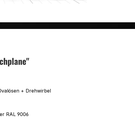
chplane"
Ovalösen + Drehwirbel
ber RAL 9006