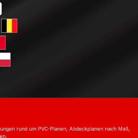
ard GLS Versand
tkarte
erreich
ersand Schweiz
 GLS Versand Niederlande
Standard GLS Versand Belgien
ersand Frankreich
rd GLS Versand Italien
htenstein
Versand Luxemburg
dard GLS Versand Polen
chechien
icklungen rund um PVC-Planen, Abdeckplanen nach Maß,
en.