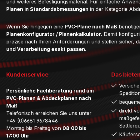
und weiteres Befestigungsmaterial. Für einfache Anwe
Planen in Standardabmessungen
in der Kategorie Abd
Wenn Sie hingegen eine
PVC-Plane nach Maß
benötige
Planenkonfigurator / Planenkalkulator
. Damit konfigur
präzise nach Ihren Anforderungen und stellen sicher, 
und Verarbeitung exakt passen
.
Kundenservice
Das bieten
Versiche
Persönliche Fachberatung rund um
Speditio
PVC-Planen & Abdeckplanen nach
bequeme
Maß
direkt v
Telefonisch erreichen Sie uns unter
maßgefer
+49 (0)6681 9678446
Sattlerq
Montag bis Freitag von
08:00 bis
Käufers
17:00 Uhr
.