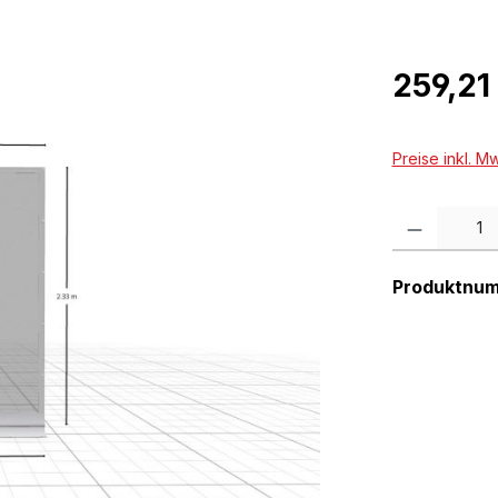
Regulärer Pr
259,21
Preise inkl. M
Produkt Anzah
Produktnu