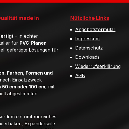
Qualität made in
Nützliche Links
Angebotsformular
ertigt
– in echter
Impressum
teller für
PVC-Planen
Datenschutz
uell gefertigte Lösungen für
Downloads
Wiederrufserklärung
n, Farben, Formen und
AGB
e nach Einsatzzweck
n 50 cm oder 100 cm
, mit
uell abgestimmten
ßerdem ein umfangreiches
derhaken, Expanderseile