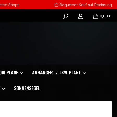
usted Shops
Bequemer Kauf auf Rechnung
0,00 €
OOLPLANE
ANHÄNGER- / LKW-PLANE
E
SONNENSEGEL