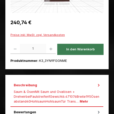
Regulärer Preis:
240,74 €
Preise inkl. MwSt. zzgl. Versandkosten
Produkt Anzahl: Gib den gewünschten Wert ein oder benutze die Schaltfl
In den Warenkorb
Produktnummer:
K3_3YN9FGGNME
Beschreibung
Saum & ÖsenMit Saum und Ovalösen +
DrehwirbelFaulstreifen1Gewicht6.471076Breite195Ösen
abstand40HohlsaumHohlsaumTür Trans…
Mehr
Bewertungen