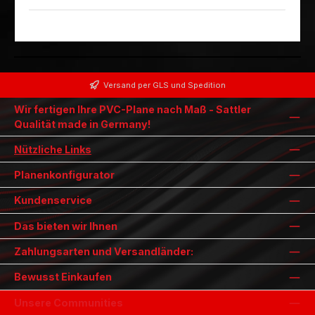
Versand per GLS und Spedition
Wir fertigen Ihre PVC-Plane nach Maß - Sattler
Qualität made in Germany!
Nützliche Links
Planenkonfigurator
Kundenservice
Das bieten wir Ihnen
Zahlungsarten und Versandländer:
Bewusst Einkaufen
Unsere Communities