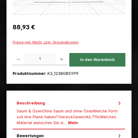
Regulärer Preis:
88,93 €
Preise inkl. MwSt. zzgl. Versandkosten
Produkt Anzahl: Gib den gewünschten Wert ein oder benutze die Schaltfl
In den Warenkorb
Produktnummer:
K3_1238GB5YP9
Beschreibung
Saum & ÖsenOhne Saum und ohne ÖsenWelche Form
soll ihre Plane haben?ViereckGewicht6.7116Welches
Material wünschen Sie si…
Mehr
Bewertungen