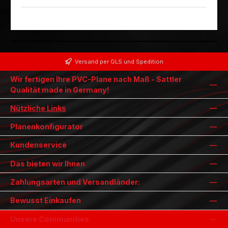
Versand per GLS und Spedition
Wir fertigen Ihre PVC-Plane nach Maß - Sattler
Qualität made in Germany!
Nützliche Links
Planenkonfigurator
Kundenservice
Das bieten wir Ihnen
Zahlungsarten und Versandländer:
Bewusst Einkaufen
Unsere Communities