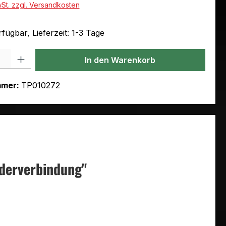
wSt. zzgl. Versandkosten
fügbar, Lieferzeit: 1-3 Tage
l: Gib den gewünschten Wert ein oder benutze die Schaltflächen um
In den Warenkorb
mmer:
TP010272
derverbindung"