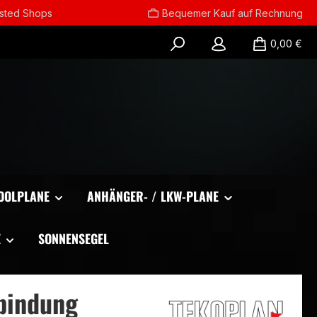
usted Shops
Bequemer Kauf auf Rechnung
0,00 €
OOLPLANE
ANHÄNGER- / LKW-PLANE
E
SONNENSEGEL
bindung