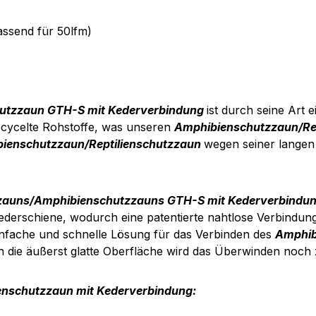
ssend für 50lfm)
hutzzaun GTH-S mit Kederverbindung
ist durch seine Art e
ecycelte Rohstoffe, was unseren
Amphibienschutzzaun/Re
ienschutzzaun/Reptilienschutzzaun
wegen seiner langen
zzauns/Amphibienschutzzauns GTH-S mit Kederverbindu
Kederschiene, wodurch eine patentierte nahtlose Verbindu
infache und schnelle Lösung für das Verbinden des
Amphib
 die äußerst glatte Oberfläche wird das Überwinden noch 
enschutzzaun mit Kederverbindung: