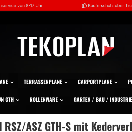
service von 8-17 Uhr
Käuferschutz über Tr
ANE
TERRASSENPLANE
CARPORTPLANE
P
UN GTH
ROLLENWARE
GARTEN / BAU / INDUSTRI
d RSZ/ASZ GTH-S mit Kederver