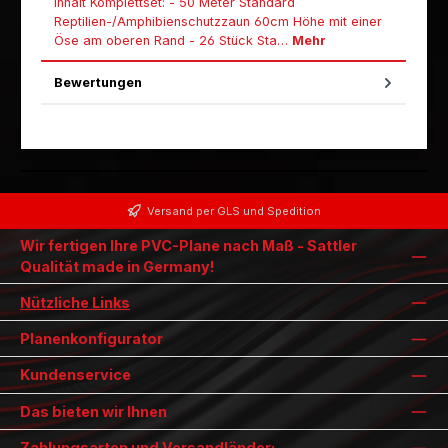
Inhalt Komplettset: - 50 Meter Standard
Reptilien-/Amphibienschutzzaun 60cm Höhe mit einer
Öse am oberen Rand - 26 Stück Sta…
Mehr
Bewertungen
Versand per GLS und Spedition
Wir fertigen Ihre PVC-Plane nach Maß - Sattler
Qualität made in Germany!
Nützliche Links
Planenkonfigurator
Kundenservice
Das bieten wir Ihnen
Zahlungsarten und Versandländer: