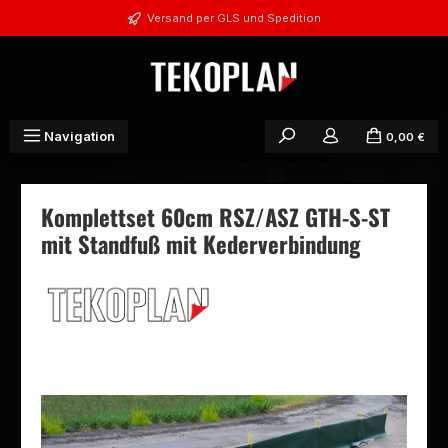
Zum Hauptinhalt springen
Versand per GLS und Spedition
Navigation
0,00 €
Komplettset 60cm RSZ/ASZ GTH-S-ST
mit Standfuß mit Kederverbindung
Bildergalerie überspringen