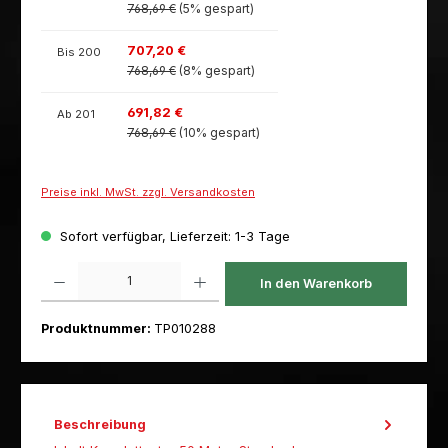
768,69 €
(5% gespart)
707,20 €
Bis
200
768,69 €
(8% gespart)
691,82 €
Ab
201
768,69 €
(10% gespart)
Preise inkl. MwSt. zzgl. Versandkosten
Sofort verfügbar, Lieferzeit: 1-3 Tage
Produkt Anzahl: Gib den gewünschten Wert ein oder benutze die Schaltfl
In den Warenkorb
Produktnummer:
TP010288
Beschreibung