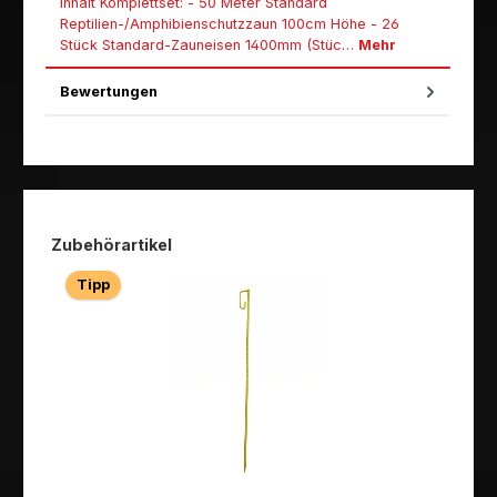
Inhalt Komplettset: - 50 Meter Standard
Reptilien-/Amphibienschutzzaun 100cm Höhe - 26
Stück Standard-Zauneisen 1400mm (Stüc…
Mehr
Bewertungen
Produktgalerie überspringen
Zubehörartikel
Tipp