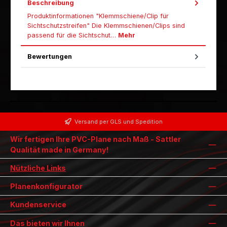
Beschreibung
Produktinformationen "Klemmschiene/Clip für
Sichtschutzstreifen" Die Klemmschienen/Clips sind
passend für die Sichtschut…
Mehr
Bewertungen
Versand per GLS und Spedition
Wir fertigen Ihre PVC-Plane nach Maß - Sattler
Qualität made in Germany!
Nützliche Links
Planenkonfigurator
Kundenservice
Das bieten wir Ihnen