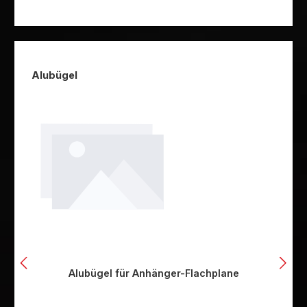
Produktgalerie überspringen
Alubügel
Alubügel für Anhänger-Flachplane