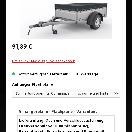
Regulärer Preis:
91,39 €
Preise inkl. MwSt. zzgl. Versandkosten
Sofort verfügbar, Lieferzeit: 5 - 10 Werktage
auswählen
Anhänger Flachplane
Anhängerplane - Flachplane - Varianten :
Lieferumfang: Ösen und Verschlussausführung
Drehverschlüsse, Gummispannring,
Expanderseil, Bügelkrampen und Planenseil