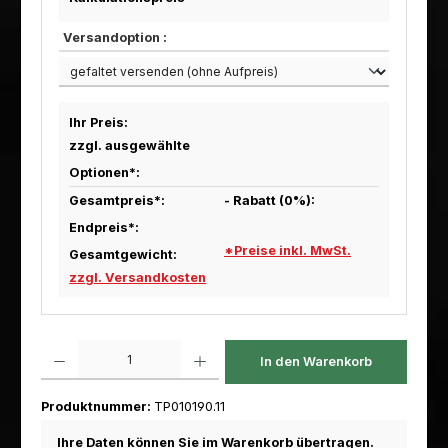
Versandoption :
Ihr Preis:
zzgl. ausgewählte
Optionen*:
Gesamtpreis*:
- Rabatt (
0
%):
Endpreis*:
*Preise inkl. MwSt.
Gesamtgewicht:
zzgl. Versandkosten
Produkt Anzahl: Gib den gewünschten Wert ein oder benutze die Scha
In den Warenkorb
Produktnummer:
TP010190.11
Ihre Daten können Sie im Warenkorb übertragen.