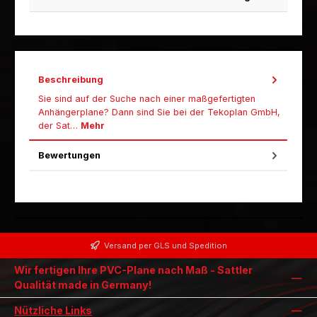
Beschreibung
Sie sind auf der Suche nach einer maßgefertigten
Anhängerplane? Dann sind Sie bei der Tekoplan GmbH,
der Sat…
Mehr
Bewertungen
Versand per GLS und Spedition
Wir fertigen Ihre PVC-Plane nach Maß - Sattler
Qualität made in Germany!
Nützliche Links