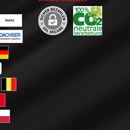
ertes Bild 2
enutzerdefiniertes Bild 3
ertes Bild 2
enutzerdefiniertes Bild 3
ard GLS Versand
tkarte
erreich
ersand Schweiz
 GLS Versand Niederlande
Standard GLS Versand Belgien
ersand Frankreich
rd GLS Versand Italien
htenstein
Versand Luxemburg
dard GLS Versand Polen