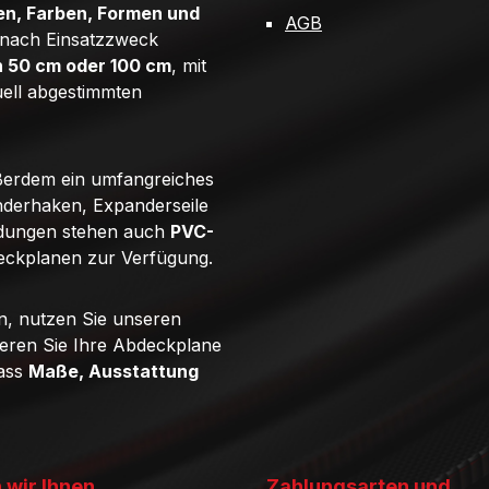
n, Farben, Formen und
AGB
e nach Einsatzzweck
n 50 cm oder 100 cm
, mit
uell abgestimmten
ßerdem ein umfangreiches
derhaken, Expanderseile
ndungen stehen auch
PVC-
eckplanen zur Verfügung.
n, nutzen Sie unseren
ieren Sie Ihre Abdeckplane
dass
Maße, Ausstattung
 wir Ihnen
Zahlungsarten und