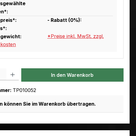
usgewählte
en*:
preis*:
- Rabatt (
0
%):
s*:
*Preise inkl. MwSt. zzgl.
gewicht:
dkosten
l: Gib den gewünschten Wert ein oder benutze die Schaltflächen um
In den Warenkorb
mmer:
TP010052
en können Sie im Warenkorb übertragen.