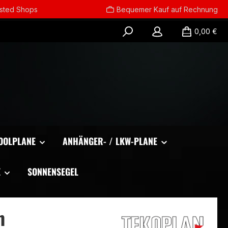
usted Shops
Bequemer Kauf auf Rechnung
0,00 €
OOLPLANE
ANHÄNGER- / LKW-PLANE
E
SONNENSEGEL
m