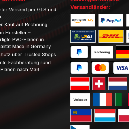
Versandländer:
rter Versand per GLS und
n
r Kauf auf Rechnung
Benutzerdefiniertes Bild 1
Benutzerdefini
B
om Hersteller –
tigte PVC-Planen in
Benutzerdefiniertes Bild 1
Benutzerdefini
B
ualität Made in Germany
Rechnung
chutz über Trusted Shops
PayPal
Stand
nte Fachberatung rund
Planen nach Maß
Später bezahlen
Kredit- oder Debi
Standard GLS Versand Öst
Standard GLS V
Standard
Vorkasse
Standard GLS V
Standa
Standard GLS Versand Liec
Standard GLS 
Stan