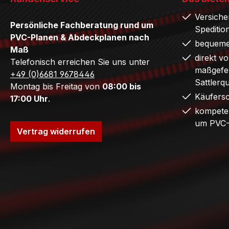
Versiche
Persönliche Fachberatung rund um
Speditio
PVC-Planen & Abdeckplanen nach
bequeme
Maß
direkt v
Telefonisch erreichen Sie uns unter
maßgefer
+49 (0)6681 9678446
Sattlerq
Montag bis Freitag von
08:00 bis
Käufers
17:00 Uhr
.
kompete
um PVC-
Vertrag widerrufen