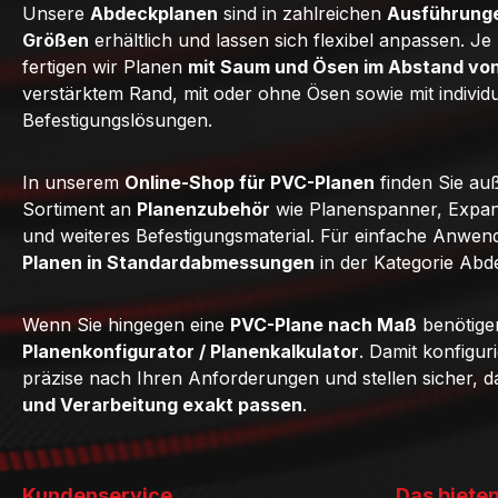
Unsere
Abdeckplanen
sind in zahlreichen
Ausführunge
Größen
erhältlich und lassen sich flexibel anpassen. J
fertigen wir Planen
mit Saum und Ösen im Abstand vo
verstärktem Rand, mit oder ohne Ösen sowie mit individ
Befestigungslösungen.
In unserem
Online-Shop für PVC-Planen
finden Sie au
Sortiment an
Planenzubehör
wie Planenspanner, Expan
und weiteres Befestigungsmaterial. Für einfache Anwe
Planen in Standardabmessungen
in der Kategorie Abd
Wenn Sie hingegen eine
PVC-Plane nach Maß
benötige
Planenkonfigurator / Planenkalkulator
. Damit konfigur
präzise nach Ihren Anforderungen und stellen sicher, 
und Verarbeitung exakt passen
.
Kundenservice
Das bieten