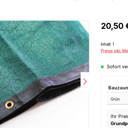
Regulärer Pr
20,50 
Inhalt:
1
Preise inkl. M
Sofort ver
Bauzaun
Ihr Prei
Grundpr