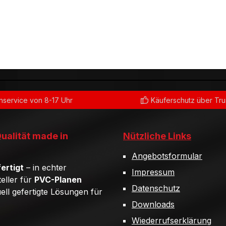
service von 8-17 Uhr
Käuferschutz über Tr
Qualität made in
Nützliche Links
Angebotsformular
ertigt
– in echter
Impressum
teller für
PVC-Planen
Datenschutz
uell gefertigte Lösungen für
Downloads
Wiederrufserklärung