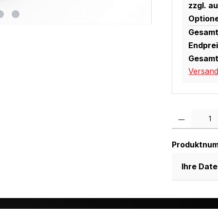
zzgl. a
Option
Gesamt
Endprei
Gesamt
Versan
Produkt Anzah
Produktnu
Ihre Dat