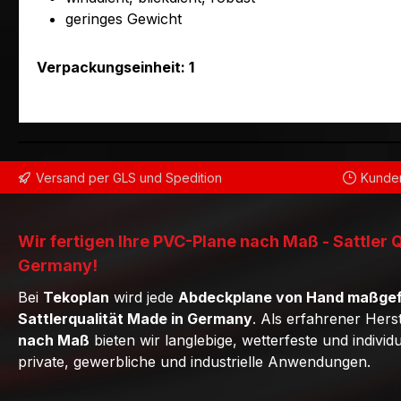
geringes Gewicht
Verpackungseinheit: 1
Versand per GLS und Spedition
Kunden
Wir fertigen Ihre PVC-Plane nach Maß - Sattler 
Germany!
Bei
Tekoplan
wird jede
Abdeckplane von Hand maßgef
Sattlerqualität Made in Germany
. Als erfahrener Hers
nach Maß
bieten wir langlebige, wetterfeste und individ
private, gewerbliche und industrielle Anwendungen.