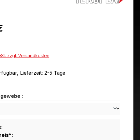
eis:
€
wSt. zzgl. Versandkosten
fügbar, Lieferzeit: 2-5 Tage
gewebe :
s:
eis*: