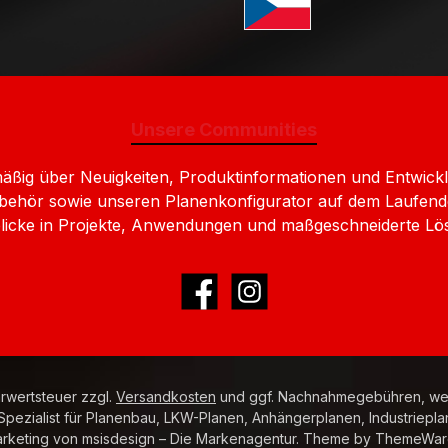
Standard GLS Versand Ts
Unsere Communities
lmäßig über Neuigkeiten, Produktinformationen und Entw
behör sowie unseren Planenkonfigurator auf dem Laufend
nblicke in Projekte, Anwendungen und maßgeschneiderte Lö
Facebook
Instagram
hrwertsteuer zzgl.
Versandkosten
und ggf. Nachnahmegebühren, wen
ezialist für Planenbau, LKW-Planen, Anhängerplanen, Industriepla
rketing von
msisdesign – Die Markenagentur
. Theme by
ThemeWar