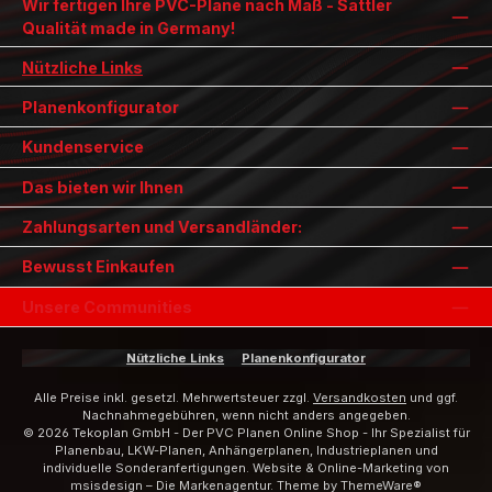
Wir fertigen Ihre PVC-Plane nach Maß - Sattler
Qualität made in Germany!
Nützliche Links
Planenkonfigurator
Kundenservice
Das bieten wir Ihnen
Zahlungsarten und Versandländer:
Bewusst Einkaufen
Unsere Communities
Nützliche Links
Planenkonfigurator
Alle Preise inkl. gesetzl. Mehrwertsteuer zzgl.
Versandkosten
und ggf.
Nachnahmegebühren, wenn nicht anders angegeben.
© 2026 Tekoplan GmbH - Der PVC Planen Online Shop - Ihr Spezialist für
Planenbau, LKW-Planen, Anhängerplanen, Industrieplanen und
individuelle Sonderanfertigungen. Website & Online-Marketing von
msisdesign – Die Markenagentur
. Theme by
ThemeWare®