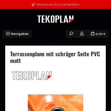
Zum Hauptinhalt springen
Versand per GLS und Spedition
Navigation
0,00 €
Terrassenplane mit schräger Seite PVC
matt
Bildergalerie überspringen