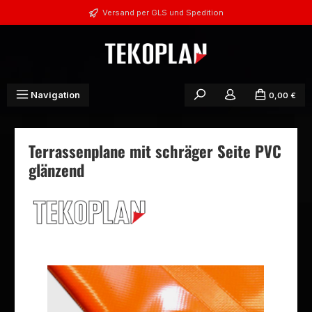
Zum Hauptinhalt springen
Versand per GLS und Spedition
Navigation
0,00 €
Terrassenplane mit schräger Seite PVC
glänzend
Bildergalerie überspringen