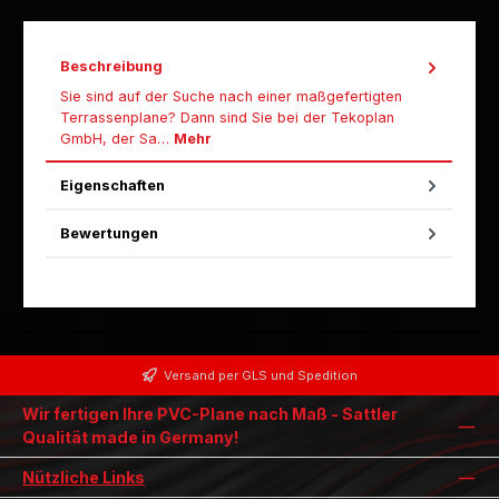
Beschreibung
Sie sind auf der Suche nach einer maßgefertigten
Terrassenplane? Dann sind Sie bei der Tekoplan
GmbH, der Sa…
Mehr
Eigenschaften
Bewertungen
Versand per GLS und Spedition
Wir fertigen Ihre PVC-Plane nach Maß - Sattler
Qualität made in Germany!
Nützliche Links