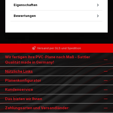
Eigenschaften
Bewertungen
Versand per GLS und Spedition
Wir fertigen Ihre PVC-Plane nach Maß - Sattler
Qualität made in Germany!
Nützliche Links
Planenkonfigurator
Kundenservice
Das bieten wir Ihnen
Zahlungsarten und Versandländer: